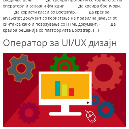
оператори и основни функции. · Да креира бренчови.
· Да користи класи во Bootstrap. · Да креира
ЈavaScript документ со користење на правилна ЈavaScript
синтакса како и поврзување со HTML документ. · Да
креира решенија со платформата Bootstrap. […]
Оператор за UI/UX дизајн