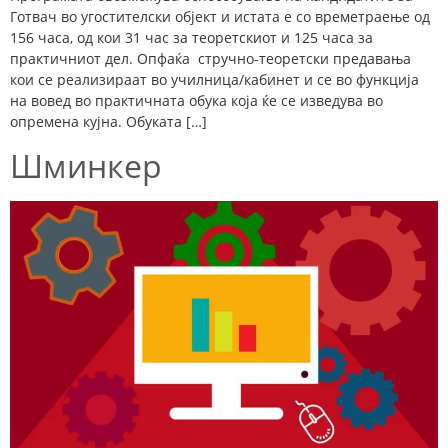
Готвач во угостителски објект и истата е со времетраење од
156 часа, од кои 31 час за теоретскиот и 125 часа за
практичниот дел. Опфаќа стручно-теоретски предавања
кои се реализираат во училница/кабинет и се во функција
на вовед во практичната обука која ќе се изведува во
опремена кујна. Oбуката […]
Шминкер