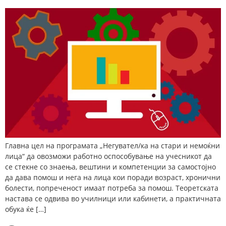
Главна цел на програмата „Негувател/ка на стари и немоќни
лица“ да овозможи работно оспособување на учесникот да
се стекне со знаења, вештини и компетенции за самостојно
да дава помош и нега на лица кои поради возраст, хронични
болести, попреченост имаат потреба за помош. Теоретската
настава се одвива во училници или кабинети, а практичната
обука ќе […]