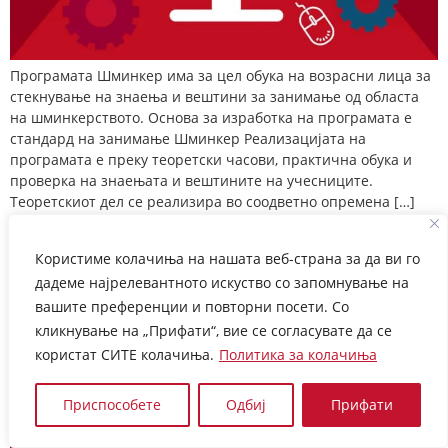
Програмата Шминкер има за цел обука на возрасни лица за
стекнување на знаења и вештини за занимање од областа
на шминкерството. Основа за изработка на програмата е
стандард на занимање Шминкер Реализацијата на
програмата е преку теоретски часови, практична обука и
проверка на знаењата и вештините на учесниците.
Теоретскиот дел се реализира во соодветно опремена […]
Фризер за жени
Користиме колачиња на нашата веб-страна за да ви го
дадеме најрелевантното искуство со запомнување на
вашите преференции и повторни посети. Со
кликнување на „Прифати“, вие се согласувате да се
користат СИТЕ колачиња.
Политика за колачиња
Приспособете
Одбиј
Прифати