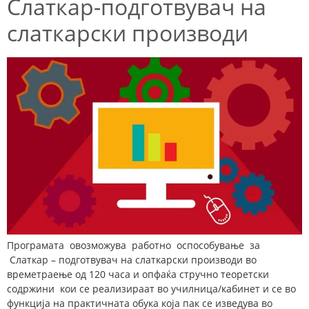
Слаткар-подготвувач на
слаткарски производи
Програмата овозможува работно оспособување за
Слаткар – подготвувач на слаткарски производи во
времетраење од 120 часа и опфаќа стручно теоретски
содржини кои се реализираат во училница/кабинет и се во
функција на практичната обука која пак се изведува во