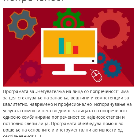
Програмата за „Негувател/ка на лица со попреченост“ има
за цел стекнување на занаења, вештини и компетенции за
квалитетно, навремено и професионално испорачување на
услугата помош и нега во домот за лицата со попреченост
односно комбинирана попреченост со највисок степен и
потполно слепи лица. Програмата обезбедува помош во
вршење на основните и инструментални активности од
секојдневниот […]