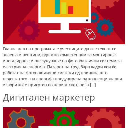
Главна цел на програмата е учесниците да се стекнат со
знаења и вештини, односно компетенции за монтирање,
инсталирање и опслужување на фотоволтаични системи за
електрична енергија. Пазарот на труд бара кадри кои ќе
работат на фотоволтаични системи од причина што
недостатокот на енергија продуцирана од конвенционални
извори кој е присутен во целиот свет, не ја […]
Дигитален маркетер