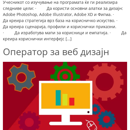
Учесникот со изучување на програмата ќе ги реализира
следниве цели: · Да користи основни алатки за дизајн:
Adobe Photoshop, Adobe Illustrator, Adobe XD и Фигма. ·
Да креира стратегија врз база на корисничко искуство. ·
Да креира сценарија, профили и кориснички приказни.
· Да изработува мапи за корисници и емпатија. · Да
креира кориснички интерфејс […]
Оператор за веб дизајн