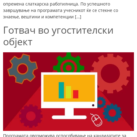
опремена слаткарска работилница. По успешното
завршување на програмата учесникот ќе се стекне со
знаење, вештини и компетенции […]
Готвач во угостителски
објект
Програмата овозможува оспособување на кандидатите за