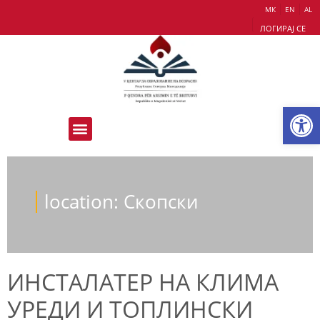
МК
EN
AL
ЛОГИРАЈ СЕ
Op
location:
Скопски
ИНСТАЛАТЕР НА КЛИМА
УРЕДИ И ТОПЛИНСКИ