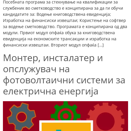
Посебната програма за стекнување на квалификации за
службеник во сметководство е конципирана за да ги обучи
кандидатите за: Водење книговодствена евиденција;
Изработка на финансиски извештаи; Користење на софтвер
за водење сметководство. Програмата е конципирана од два
модули. Првиот модул опфаќа обука за книговодствена
евиденција на економските трансакции и изработка на
финансиски извештаи. Вториот модул опфаќа […]
Монтер, инсталатер и
опслужувач на
фотоволтаични системи за
електрична енергија