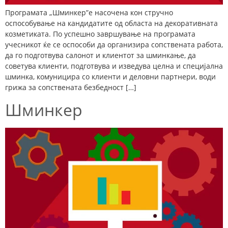
Програмата „Шминкер”е насочена кон стручно
оспособување на кандидатите од областа на декоративната
козметиката. По успешно завршување на програмата
учесникот ќе се оспособи да организира сопствената работа,
да го подготвува салонот и клиентот за шминкање, да
советува клиенти, подготвува и изведува целна и специјална
шминка, комуницира со клиенти и деловни партнери, води
грижа за сопствената безбедност […]
Шминкер