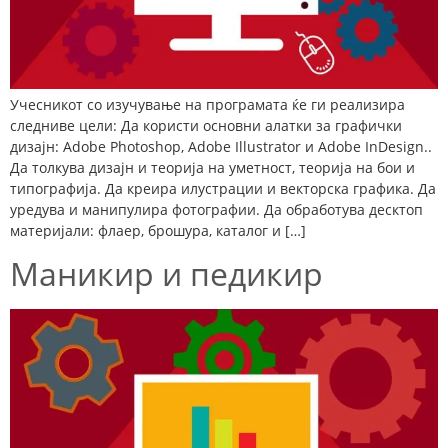
Учесникот со изучување на програмата ќе ги реализира
следниве цели: Да користи основни алатки за графички
дизајн: Adobe Photoshop, Adobe Illustrator и Adobe InDesign..
Да толкува дизајн и теорија на уметност, теорија на бои и
типографија. Да креира илустрации и векторска графика. Да
уредува и манипулира фотографии. Да обработува десктоп
материјали: флаер, брошура, каталог и […]
Маникир и педикир