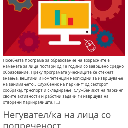
Посебната програма за образование на возрасните е
наменета за лица постари од 18 години со завршено средно
образование. Преку програмата учесниците ќе стекнат
знаења, вештини и компетенции неопходни за извршување
на занимањето „ Службеник на паркинг“ од секторот
сообраќај, трнспорт и складирање. Службеникот на паркинг
своите активности и работни задачи ги извршува на
отворени паркиралишта, […]
Негувател/ка на лица со
попреченост