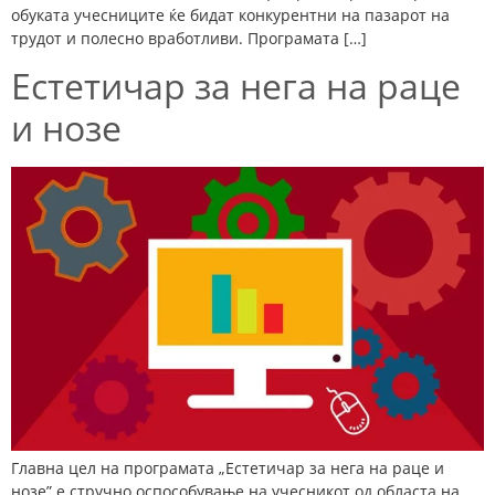
обуката учесниците ќе бидат конкурентни на пазарот на
трудот и полесно вработливи. Програмата […]
Естетичар за нега на раце
и нозе
Главна цел на програмата „Естетичар за нега на раце и
нозе” е стручно оспособување на учесникот од областа на