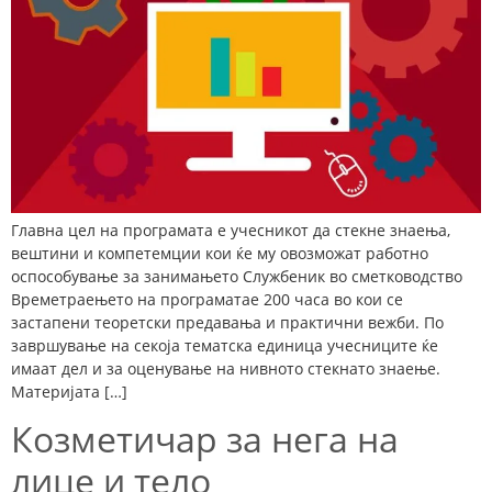
Главна цел на програмата е учесникот да стекне знаења,
вештини и компетемции кои ќе му овозможат работно
оспособување за занимањето Службеник во сметководство
Времетраењето на програматае 200 часа во кои се
застапени теоретски предавања и практични вежби. По
завршување на секоја тематска единица учесниците ќе
имаат дел и за оценување на нивното стекнато знаење.
Материјата […]
Козметичар за нега на
лице и тело