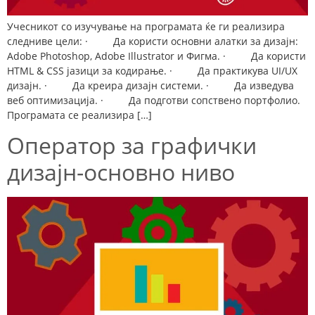
Учесникот со изучување на програмата ќе ги реализира
следниве цели: · Да користи основни алатки за дизајн:
Adobe Photoshop, Adobe Illustrator и Фигма. · Да користи
HTML & CSS јазици за кодирање. · Да практикува UI/UX
дизајн. · Да креира дизајн системи. · Да изведува
веб оптимизација. · Да подготви сопствено портфолио.
Програмата се реализира […]
Оператор за графички
дизајн-основно ниво