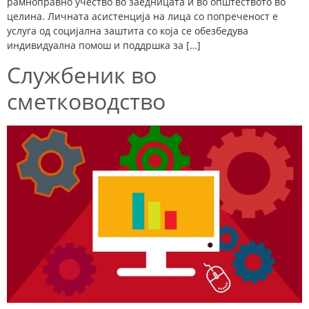
рамноправно учество во заедницата и во општеството во
целина. Личната асистенција на лица со попреченост е
услуга од социјална заштита со која се обезбедува
индивидуална помош и поддршка за […]
Службеник во
сметководство