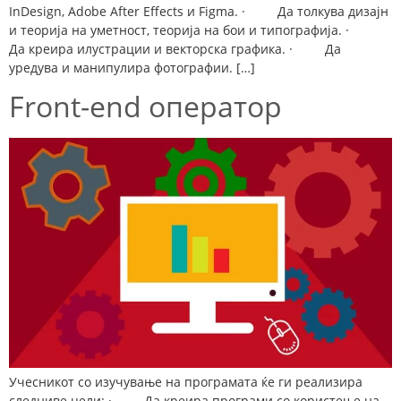
InDesign, Adobe After Effects и Figma. · Да толкува дизајн
и теорија на уметност, теорија на бои и типографија. ·
Да креира илустрации и векторска графика. · Да
уредува и манипулира фотографии. […]
Front-end оператор
Учесникот со изучување на програмата ќе ги реализира
следниве цели: · Да креира програми со користење на