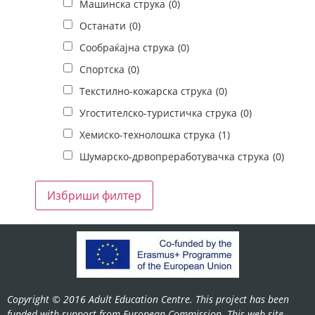
Машинска струка
(0)
Останати
(0)
Сообраќајна струка
(0)
Спортска
(0)
Текстилно-кожарска струка
(0)
Угостителско-туристичка струка
(0)
Хемиско-технолошка струка
(1)
Шумарско-дрвопреработувачка струка
(0)
Copyright © 2016 Adult Education Centre. This project has been
funded with support from European Commission. This web site