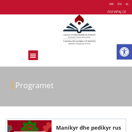
МК
EN
AL
ЛОГИРАЈ СЕ
Op
Programet
Manikyr dhe pedikyr rus