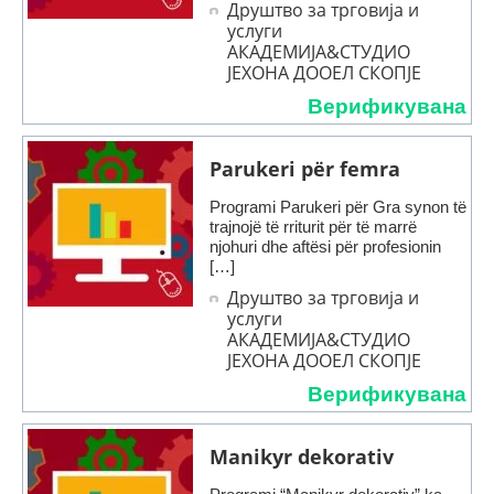
Друштво за трговија и
услуги
АКАДЕМИЈА&СТУДИО
ЈЕХОНА ДООЕЛ СКОПЈЕ
Верификувана
Parukeri për femra
Programi Parukeri për Gra synon të
trajnojë të rriturit për të marrë
njohuri dhe aftësi për profesionin
[…]
Друштво за трговија и
услуги
АКАДЕМИЈА&СТУДИО
ЈЕХОНА ДООЕЛ СКОПЈЕ
Верификувана
Manikyr dekorativ