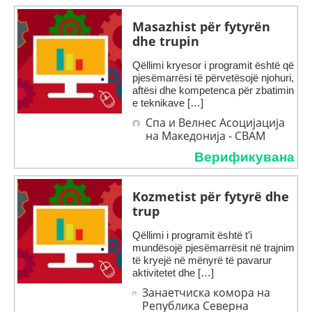
Masazhist për fytyrën
dhe trupin
Qëllimi kryesor i programit është që
pjesëmarrësi të përvetësojë njohuri,
aftësi dhe kompetenca për zbatimin
e teknikave […]
Спа и Велнес Асоцијација
на Македонија - СВАМ
Верификувана
Kozmetist për fytyrë dhe
trup
Qëllimi i programit është t’i
mundësojë pjesëmarrësit në trajnim
të kryejë në mënyrë të pavarur
aktivitetet dhe […]
Занаетчиска комора на
Република Северна