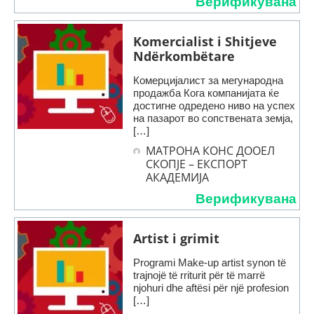
Верификувана
Komercialist i Shitjeve
Ndërkombëtare
Комерцијалист за мегународна
продажба Кога компанијата ќе
достигне одредено ниво на успех
на пазарот во сопствената земја,
[…]
МАТРОНА КОНС ДООЕЛ
СКОПЈЕ – ЕКСПОРТ
АКАДЕМИЈА
Верификувана
Artist i grimit
Programi Make-up artist synon të
trajnojë të rriturit për të marrë
njohuri dhe aftësi për një profesion
[…]