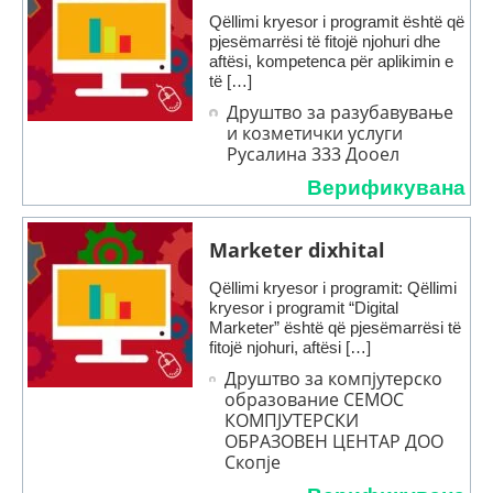
Qëllimi kryesor i programit është që
pjesëmarrësi të fitojë njohuri dhe
aftësi, kompetenca për aplikimin e
të […]
Друштво за разубавување
и козметички услуги
Русалина 333 Дооел
Верификувана
Marketer dixhital
Qëllimi kryesor i programit: Qëllimi
kryesor i programit “Digital
Marketer” është që pjesëmarrësi të
fitojë njohuri, aftësi […]
Друштво за компјутерско
образование СЕМОС
КОМПЈУТЕРСКИ
ОБРАЗОВЕН ЦЕНТАР ДОО
Скопје