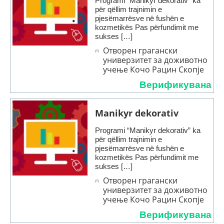
Programi “Manikyr dekorativ” ka
për qëllim trajnimin e
pjesëmarrësve në fushën e
kozmetikës Pas përfundimit me
sukses […]
Отворен грагански
универзитет за доживотно
учење Кочо Рацин Скопје
Верификувана
Manikyr dekorativ
Programi “Manikyr dekorativ” ka
për qëllim trajnimin e
pjesëmarrësve në fushën e
kozmetikës Pas përfundimit me
sukses […]
Отворен грагански
универзитет за доживотно
учење Кочо Рацин Скопје
Верификувана