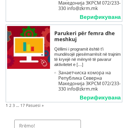
Македонија ЗКРСМ 072/233-
330 info@zkrm.mk
Верификувана
Parukeri për femra dhe
meshkuj
Qëllimi i programit është t’i
mundësojë pjesëmarrësit në trajnim
të kryejë në mënyrë të pavarur
aktivitetet e […]
Занаетчиска комора на
Република Северна
Македонија ЗКРСМ 072/233-
330 info@zkrm.mk
Верификувана
1
2
3
…
17
Pasuesi »