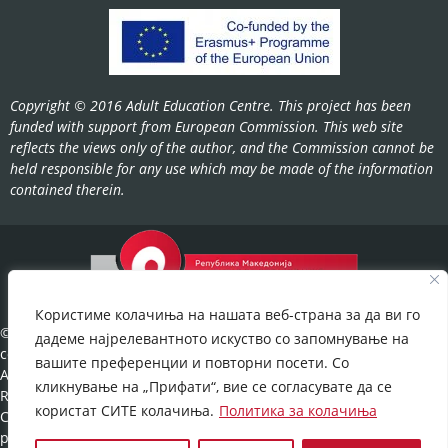
Copyright © 2016 Adult Education Centre. This project has been
funded with support from European Commission. This web site
reflects the views only of the author, and the Commission cannot be
held responsible for any use which may be made of the information
contained therein.
Користиме колачиња на нашата веб-страна за да ви го
©2022-
дадеме најрелевантното искуство со запомнување на
cov.gov.mk.
вашите преференции и повторни посети. Со
All Rights
кликнување на „Прифати“, вие се согласувате да се
Reserved.
користат СИТЕ колачиња.
Политика за колачиња
Cookies
policy
©