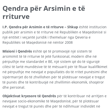
Qendra për Arsimin e të
rriturve
I.P. Qendra për Arsimin e të rriturve – Shkup
është institucion
publik për arsimin e të rriturve në Republikën e Maqedonisë si
një entitet i veçantë juridik i themeluar nga Qeveria e
Republikës së Maqedonisë në nëntor 2008
Misioni i Qendrës
është që të promovojë një sistem të
arsimimit të të rriturve të jetë funksional, modern dhe në
përputhje me standardet e BE, një sistem që do të sigurojë
cilësi të lartë mundësive të të mësuarit për të fituar kualifikimet
në përputhje me nevojat e popullatës do të rritet punësimi dhe
sipërmarrjet do të zhvillohen për të plotësuar nevojat e tregut
të punës dhe të kontribuojë në zhvillimin ekonomik, shoqëror
dhe personal.
Objektivat kryesore të Qendrës
për të kontribuar në arritjen e
nevojave socio-ekonomike të Maqedonisë, për të plotësuar
nevojat e tregut të punës dhe për të ndihmuar individët në