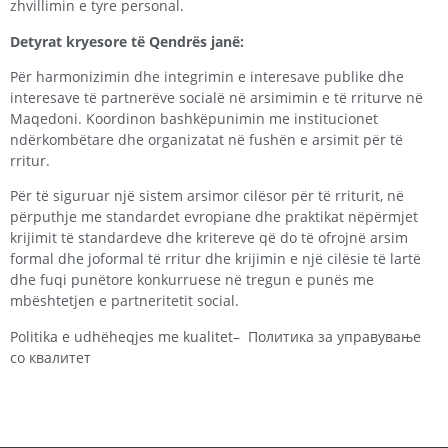
zhvillimin e tyre personal.
Detyrat kryesore të Qendrës janë:
Për harmonizimin dhe integrimin e interesave publike dhe
interesave të partnerëve socialë në arsimimin e të rriturve në
Maqedoni. Koordinon bashkëpunimin me institucionet
ndërkombëtare dhe organizatat në fushën e arsimit për të
rritur.
Për të siguruar një sistem arsimor cilësor për të rriturit, në
përputhje me standardet evropiane dhe praktikat nëpërmjet
krijimit të standardeve dhe kritereve që do të ofrojnë arsim
formal dhe joformal të rritur dhe krijimin e një cilësie të lartë
dhe fuqi punëtore konkurruese në tregun e punës me
mbështetjen e partneritetit social.
Politika e udhëheqjes me kualitet
–
Политика за управување
со квалитет