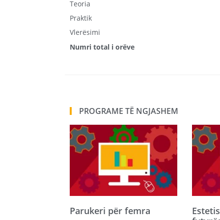
Teoria
Praktik
Vlerësimi
Numri total i orëve
PROGRAME TË NGJASHEM
Parukeri për femra
Esteti