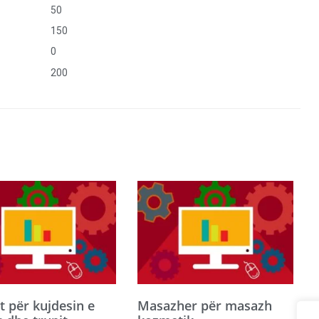
50
150
0
200
st për kujdesin e
Masazher për masazh