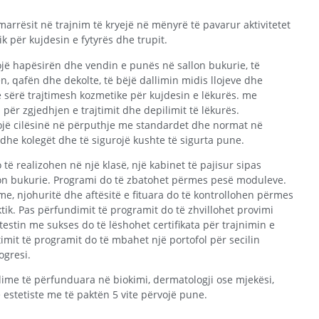
marrësit në trajnim të kryejë në mënyrë të pavarur aktivitetet
 për kujdesin e fytyrës dhe trupit.
ojë hapësirën dhe vendin e punës në sallon bukurie, të
rën, qafën dhe dekolte, të bëjë dallimin midis llojeve dhe
ë sërë trajtimesh kozmetike për kujdesin e lëkurës. me
n për zgjedhjen e trajtimit dhe depilimit të lëkurës.
llojë cilësinë në përputhje me standardet dhe normat në
dhe kolegët dhe të sigurojë kushte të sigurta pune.
 të realizohen në një klasë, një kabinet të pajisur sipas
lon bukurie. Programi do të zbatohet përmes pesë moduleve.
, njohuritë dhe aftësitë e fituara do të kontrollohen përmes
ik. Pas përfundimit të programit do të zhvillohet provimi
stin me sukses do të lëshohet certifikata për trajnimin e
timit të programit do të mbahet një portofol për secilin
ogresi.
ime të përfunduara në biokimi, dermatologji ose mjekësi,
ë estetiste me të paktën 5 vite përvojë pune.