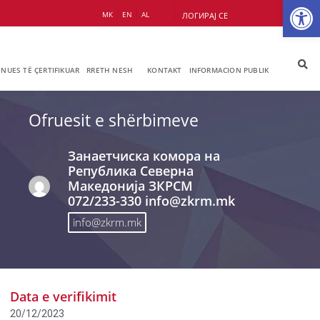
Op
МК
EN
AL
ЛОГИРАЈ СЕ
JNUES TË ÇERTIFIKUAR
RRETH NESH
KONTAKT
INFORMACION PUBLIK
Ofruesit e shërbimeve
Занаетчиска комора на
Република Северна
Македонија ЗКРСМ
072/233-330 info@zkrm.mk
info@zkrm.mk
Data e verifikimit
20/12/2023