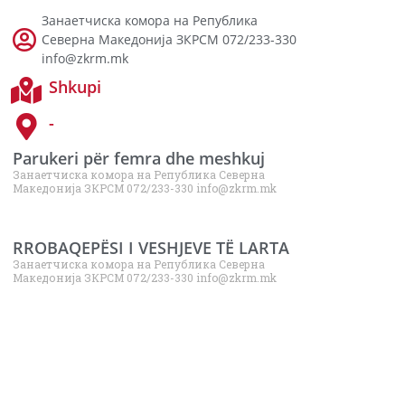
Занаетчиска комора на Република
Северна Македонија ЗКРСМ 072/233-330
info@zkrm.mk
Shkupi
-
Parukeri për femra dhe meshkuj
Занаетчиска комора на Република Северна
Македонија ЗКРСМ 072/233-330 info@zkrm.mk
RROBAQEPËSI I VESHJEVE TË LARTA
Занаетчиска комора на Република Северна
Македонија ЗКРСМ 072/233-330 info@zkrm.mk