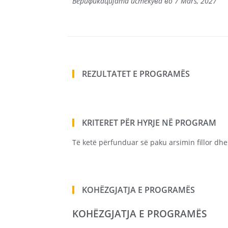
Верификацијата истекува во 7 Mars, 2027
REZULTATET E PROGRAMËS
KRITERET PËR HYRJE NË PROGRAM
Të ketë përfunduar së paku arsimin fillor dhe 
KOHËZGJATJA E PROGRAMËS
KOHËZGJATJA E PROGRAMËS