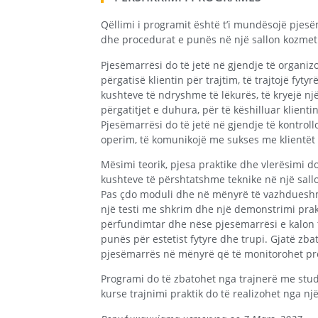
Qëllimi i programit është t’i mundësojë pjesë
dhe procedurat e punës në një sallon kozmetik
Pjesëmarrësi do të jetë në gjendje të organiz
përgatisë klientin për trajtim, të trajtojë fyty
kushteve të ndryshme të lëkurës, të kryejë nj
përgatitjet e duhura, për të këshilluar klienti
Pjesëmarrësi do të jetë në gjendje të kontro
operim, të komunikojë me sukses me klientët 
Mësimi teorik, pjesa praktike dhe vlerësimi do
kushteve të përshtatshme teknike në një sal
Pas çdo moduli dhe në mënyrë të vazhdueshme
një testi me shkrim dhe një demonstrimi prakt
përfundimtar dhe nëse pjesëmarrësi e kalon te
punës për estetist fytyre dhe trupi. Gjatë zba
pjesëmarrës në mënyrë që të monitorohet pr
Programi do të zbatohet nga trajnerë me stud
kurse trajnimi praktik do të realizohet nga nj