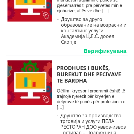
pjesëmarrësit, pra përvetësimin e
njohurive, aftësive dhe […]
Друштво за друго
образование на возрасни и
консалтинг услуги
Академија Ц.Е.С. дооел
Скопје
Верификувана
PRODHUES I BUKËS,
BUREKUT DHE PECIVAVE
TË BARDHA
Qëllimi kryesor i programit është të
trajnojë njerëzit për kryerjen e
detyrave të punës për profesionin e
[…]
Друштво за производство
трговија и услуги ПЕЛА
РЕСТОРАН ДОО уввоз-извоз
Гостивар – Подружница