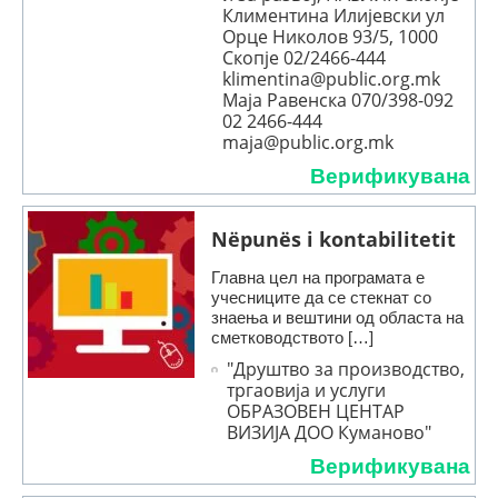
Климентина Илијевски ул
Орце Николов 93/5, 1000
Скопје 02/2466-444
klimentina@public.org.mk
Маја Равенска 070/398-092
02 2466-444
maja@public.org.mk
Верификувана
Nëpunës i kontabilitetit
Главна цел на програмата е
учесниците да се стекнат со
знаења и вештини од областа на
сметководството […]
"Друштво за производство,
тргaовија и услуги
ОБРАЗОВЕН ЦЕНТАР
ВИЗИЈА ДОО Куманово"
Верификувана