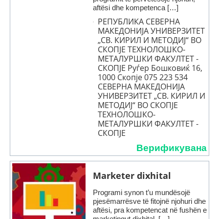
aftësi dhe kompetenca […]
РЕПУБЛИКА СЕВЕРНА
МАКЕДОНИЈА УНИВЕРЗИТЕТ
„СВ. КИРИЛ И МЕТОДИЈ“ ВО
СКОПЈЕ TEХНОЛОШКО-
МЕТАЛУРШКИ ФАКУЛТЕТ -
СКОПЈЕ Руѓер Бошковиќ 16,
1000 Скопје 075 223 534
СЕВЕРНА МАКЕДОНИЈА
УНИВЕРЗИТЕТ „СВ. КИРИЛ И
МЕТОДИЈ“ ВО СКОПЈЕ
TEХНОЛОШКО-
МЕТАЛУРШКИ ФАКУЛТЕТ -
СКОПЈЕ
Верификувана
Marketer dixhital
Programi synon t’u mundësojë
pjesëmarrësve të fitojnë njohuri dhe
aftësi, pra kompetencat në fushën e
marketingut dixhital. […]