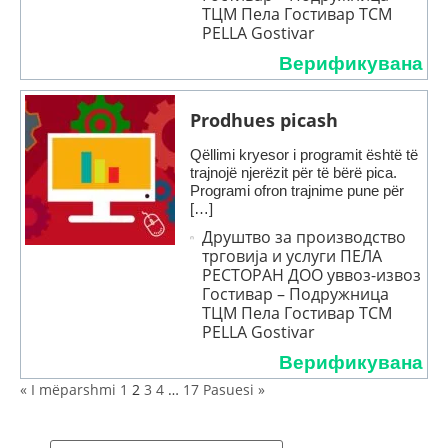
ТЦМ Пела Гостивар TCM
PELLA Gostivar
Верификувана
Prodhues picash
Qëllimi kryesor i programit është të
trajnojë njerëzit për të bërë pica.
Programi ofron trajnime pune për
[…]
Друштво за производство
трговија и услуги ПЕЛА
РЕСТОРАН ДОО уввоз-извоз
Гостивар – Подружница
ТЦМ Пела Гостивар TCM
PELLA Gostivar
Верификувана
« I mëparshmi
1
2
3
4
…
17
Pasuesi »