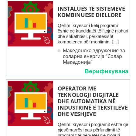
INSTALUES TË SISTEMEVE
KOMBINUESE DIELLORE
Qëllimi kryesor i këtij programi
është që kandidatët të fitojnë njohuri
dhe shkathtësi, përkatësisht
kompetenca për montimin, […]
Македонско здружение за
соларна енергија ”Солар
Македонија”
Верификувана
OPERATOR ME
TEKNOLOGJI DIGJITALE
DHE AUTOMATIKA NË
INDUSTRINË E TEKSTILEVE
DHE VESHJEVE
Qëllimi kryesor i programit është që
pjesëmarrësi pas përfundimit të
programit të përvetësojë njohuri,