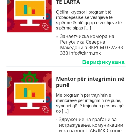
TË LARTA
Qëllimi kryesor i programit të
rrobaqepësisë së veshjeve të
sipërme është qepja e veshjeve të
sipërme sipas […]
Занаетчиска комора на
Република Северна
Македонија ЗКРСМ 072/233-
330 info@zkrm.mk
Верификувана
Mentor për integrimin në
punë
Me programin për trajnimin e
mentorëve për integrimin në punë,
synohet që të trajnohen persona që
do […]
Здружение на граѓани за
истражување, комуникации
и за развој, ПАБЛИК Скопје