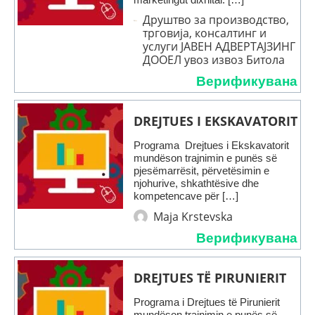
Друштво за производство,
трговија, консалтинг и
услуги ЈАВЕН АДВЕРТАЈЗИНГ
ДООЕЛ увоз извоз Битола
Верификувана
DREJTUES I EKSKAVATORIT
Programa Drejtues i Ekskavatorit
mundëson trajnimin e punës së
pjesëmarrësit, përvetësimin e
njohurive, shkathtësive dhe
kompetencave për […]
Maja Krstevska
Верификувана
DREJTUES TË PIRUNIERIT
Programa i Drejtues të Pirunierit
mundëson trajnimin e punës së