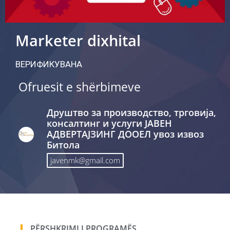
Marketer dixhital
ВЕРИФИКУВАНА
Ofruesit e shërbimeve
Друштво за производство, трговија,
консалтинг и услуги ЈАВЕН
АДВЕРТАЈЗИНГ ДООЕЛ увоз извоз
Битола
javenmk@gmail.com
PËRSHKRIMI I PROGRAMËS