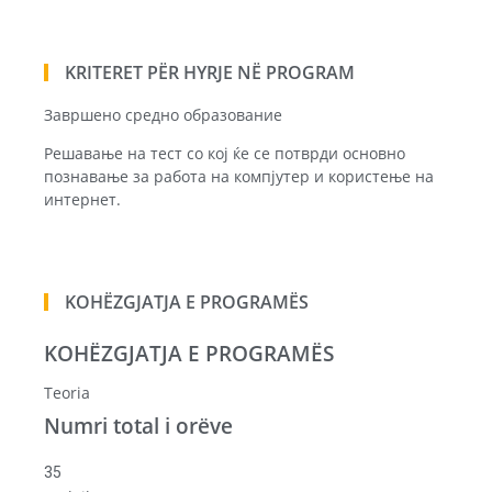
KRITERET PËR HYRJE NË PROGRAM
Завршено средно образование
Решавање на тест со кој ќе се потврди основно
познавање за работа на компјутер и користење на
интернет.
KOHËZGJATJA E PROGRAMËS
KOHËZGJATJA E PROGRAMËS
Teoria
Numri total i orëve
35