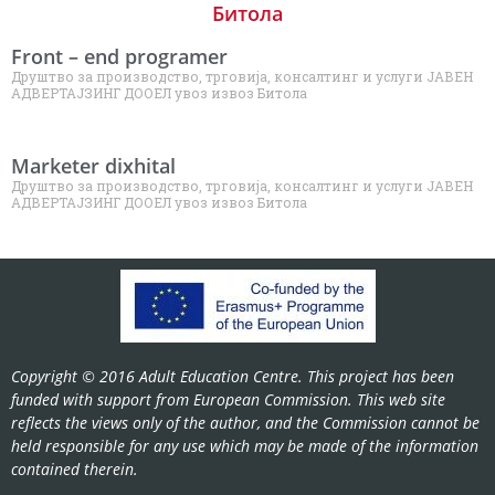
Битола
Front – end programer
Друштво за производство, трговија, консалтинг и услуги ЈАВЕН
АДВЕРТАЈЗИНГ ДООЕЛ увоз извоз Битола
Marketer dixhital
Друштво за производство, трговија, консалтинг и услуги ЈАВЕН
АДВЕРТАЈЗИНГ ДООЕЛ увоз извоз Битола
Copyright © 2016 Adult Education Centre. This project has been
funded with support from European Commission. This web site
reflects the views only of the author, and the Commission cannot be
held responsible for any use which may be made of the information
contained therein.