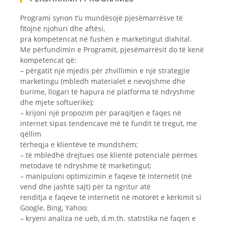
Programi synon t’u mundësojë pjesëmarrësve të
fitojnë njohuri dhe aftësi,
pra kompetencat në fushën e marketingut dixhital.
Me përfundimin e Programit, pjesëmarrësit do të kenë
kompetencat që:
– përgatit një mjedis për zhvillimin e një strategjie
marketingu (mbledh materialet e nevojshme dhe
burime, llogari të hapura në platforma të ndryshme
dhe mjete softuerike);
– krijoni një propozim për paraqitjen e faqes në
internet sipas tendencave më të fundit të tregut, me
qëllim
tërheqja e klientëve të mundshëm;
– të mbledhë drejtues ose klientë potencialë përmes
metodave të ndryshme të marketingut;
– manipuloni optimizimin e faqeve të internetit (në
vend dhe jashtë sajt) për ta ngritur atë
renditja e faqeve të internetit në motorët e kërkimit si
Google, Bing, Yahoo;
– kryeni analiza në ueb, d.m.th. statistika në faqen e