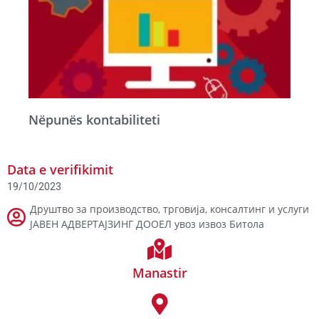
Nëpunës kontabiliteti
Data e verifikimit
19/10/2023
Друштво за производство, трговија, консалтинг и услуги
ЈАВЕН АДВЕРТАЈЗИНГ ДООЕЛ увоз извоз Битола
Manastir