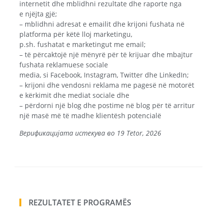
internetit dhe mblidhni rezultate dhe raporte nga
e njëjta gjë;
– mblidhni adresat e emailit dhe krijoni fushata në
platforma për këtë lloj marketingu,
p.sh. fushatat e marketingut me email;
– të përcaktojë një mënyrë për të krijuar dhe mbajtur
fushata reklamuese sociale
media, si Facebook, Instagram, Twitter dhe LinkedIn;
– krijoni dhe vendosni reklama me pagesë në motorët
e kërkimit dhe mediat sociale dhe
– përdorni një blog dhe postime në blog për të arritur
një masë më të madhe klientësh potencialë
Верификацијата истекува во 19 Tetor, 2026
REZULTATET E PROGRAMËS