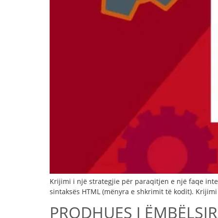
Krijimi i një strategjie për paraqitjen e një faqe in
sintaksës HTML (mënyra e shkrimit të kodit). Krijimi 
PRODHUES I ËMBËLSI