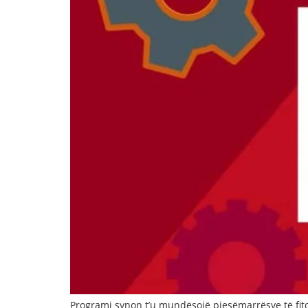
Programi synon t’u mundësojë pjesëmarrësve të fito