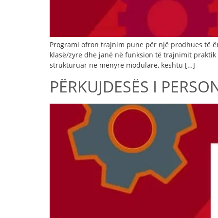
Programi ofron trajnim pune për një prodhues të ëmb
klasë/zyre dhe janë në funksion të trajnimit prakti
strukturuar në mënyrë modulare, kështu […]
PËRKUJDESËS I PERSO