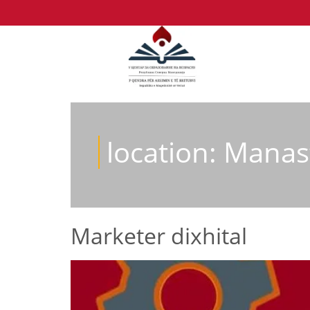
location:
Manast
Marketer dixhital