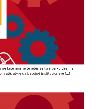
ë këtë moshë të jetës së tyre pa kujdesin e
pin atë. atyre ua besojnë institucioneve […]