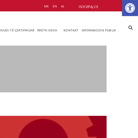
Op
МК
EN
AL
ЛОГИРАЈ СЕ
JNUES TË ÇERTIFIKUAR
RRETH NESH
KONTAKT
INFORMACION PUBLIK