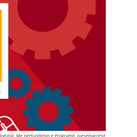
ixhital. Me përfundimin e Programit, pjesëmarrësit