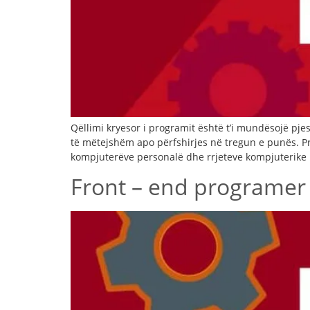
Qëllimi kryesor i programit është t’i mundësojë pj
të mëtejshëm apo përfshirjes në tregun e punës. Pro
kompjuterëve personalë dhe rrjeteve kompjuterike n
Front – end programer