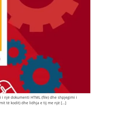
mi i një dokumenti HTML (file) dhe shpjegimi i
it të kodit) dhe lidhja e tij me një […]