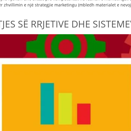
ër zhvillimin e një strategjie marketingu (mbledh materialet e nev
JES SË RRJETIVE DHE SISTEM