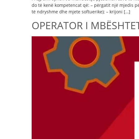
do të kenë kompetencat që: – përgatit një mjedis p
të ndryshme dhe mjete softuerike); – krijoni […]
OPERATOR I MBËSHTET