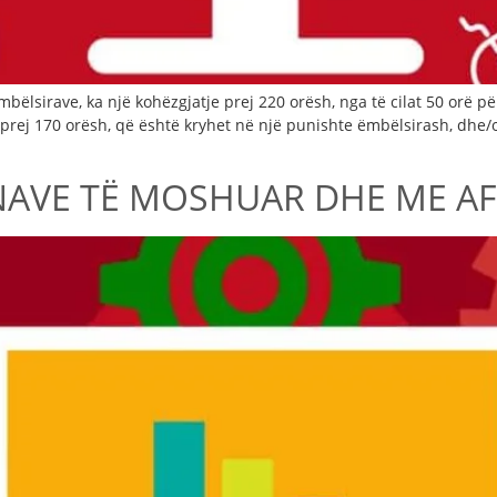
ëlsirave, ka një kohëzgjatje prej 220 orësh, nga të cilat 50 orë p
k prej 170 orësh, që është kryhet në një punishte ëmbëlsirash, dhe/
NAVE TË MOSHUAR DHE ME AF