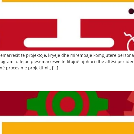
esëmarrësit të projektojë, kryejë dhe mirëmbajë kompjuterë persona
grami u lejon pjesëmarrësve të fitojnë njohuri dhe aftësi për iden
ë procesin e projektimit, […]