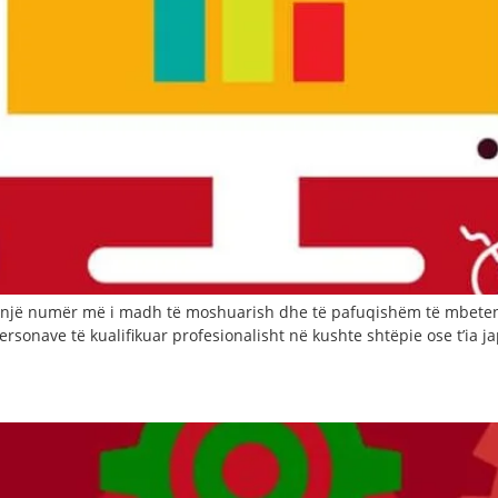
një numër më i madh të moshuarish dhe të pafuqishëm të mbeten n
rsonave të kualifikuar profesionalisht në kushte shtëpie ose t’ia ja