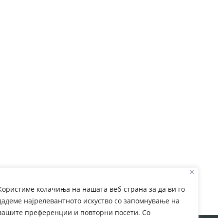
Користиме колачиња на нашата веб-страна за да ви го
дадеме најрелевантното искуство со запомнување на
вашите преференции и повторни посети. Со