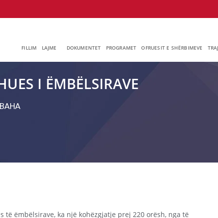
FILLIM
LAJME
DOKUMENTET
PROGRAMET
OFRUESIT E SHËRBIMEVE
TRA
UES I ËMBËLSIRAVE
ВАНА
 të ëmbëlsirave, ka një kohëzgjatje prej 220 orësh, nga të