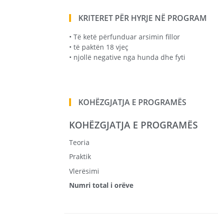
KRITERET PËR HYRJE NË PROGRAM
• Të ketë përfunduar arsimin fillor
• të paktën 18 vjeç
• njollë negative nga hunda dhe fyti
KOHËZGJATJA E PROGRAMËS
KOHËZGJATJA E PROGRAMËS
Teoria
Praktik
Vlerësimi
Numri total i orëve