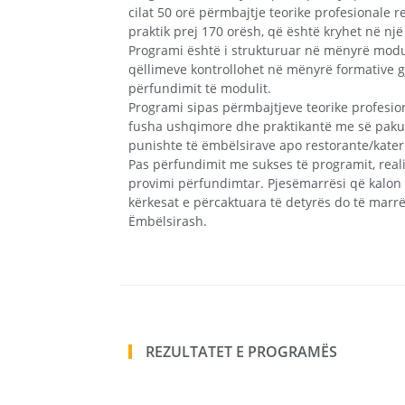
cilat 50 orë përmbajtje teorike profesionale r
praktik prej 170 orësh, që është kryhet në nj
Programi është i strukturuar në mënyrë modul
qëllimeve kontrollohet në mënyrë formative 
përfundimit të modulit.
Programi sipas përmbajtjeve teorike profesion
fusha ushqimore dhe praktikantë me së paku 
punishte të ëmbëlsirave apo restorante/kater
Pas përfundimit me sukses të programit, reali
provimi përfundimtar. Pjesëmarrësi që kalon
kërkesat e përcaktuara të detyrës do të marrë
Ëmbëlsirash.
REZULTATET E PROGRAMËS