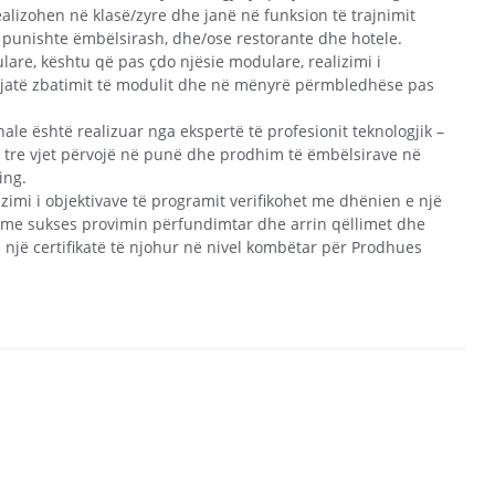
ealizohen në klasë/zyre dhe janë në funksion të trajnimit
ë punishte ëmbëlsirash, dhe/ose restorante dhe hotele.
are, kështu që pas çdo njësie modulare, realizimi i
gjatë zbatimit të modulit dhe në mënyrë përmbledhëse pas
ale është realizuar nga ekspertë të profesionit teknologjik –
tre vjet përvojë në punë dhe prodhim të ëmbëlsirave në
ing.
zimi i objektivave të programit verifikohet me dhënien e një
 me sukses provimin përfundimtar dhe arrin qëllimet dhe
 një certifikatë të njohur në nivel kombëtar për Prodhues