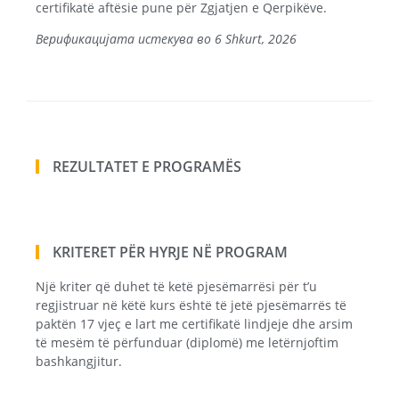
certifikatë aftësie pune për Zgjatjen e Qerpikëve.
Верификацијата истекува во 6 Shkurt, 2026
REZULTATET E PROGRAMËS
KRITERET PËR HYRJE NË PROGRAM
Një kriter që duhet të ketë pjesëmarrësi për t’u
regjistruar në këtë kurs është të jetë pjesëmarrës të
paktën 17 vjeç e lart me certifikatë lindjeje dhe arsim
të mesëm të përfunduar (diplomë) me letërnjoftim
bashkangjitur.