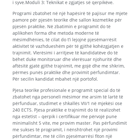
i syve.Moduli 3: Teknikat e zgjatjes së qerpikëve.
Programi zbatohet në një hapësirë ​​të pajisur me mjete
pamore për pjesën teorike dhe sallon kozmetike për
pjesën praktike. Në zbatimin e programit do të
aplikohen forma dhe metoda moderne të
mësimdhënies, të cilat do t’i lejojnë pjesëmarrësit
aktivitet të vazhdueshëm për të gjithë kohëzgjatjen e
trajnimit. Vlerësimi i arritjeve të kandidatëve do të
bëhet duke monitoruar dhe vlerësuar njohuritë dhe
aftësitë gjatë gjithë trajnimit, me gojë dhe me shkrim,
përmes punës praktike dhe provimit përfundimtar.
Për secilin kandidat mbahet një portofol.
Pjesa teorike profesionale e programit special do të
zbatohet nga personeli mësimor me arsim të lartë të
përfunduar, studimet e shkallës VII/1 në mjekësi ose
240 ECTS. Pjesa praktike e trajnimit do të realizohet
nga estetist – qerpik i certifikuar me përvojë pune
minimalisht 5 vite, me provim master. Pas përfundimit
me sukses të programit, i nënshtrohet një provimi
përfundimtar, me të cilin pjesëmarrësi fiton një