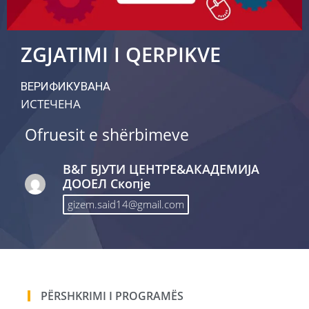
ZGJATIMI I QERPIKVE
ВЕРИФИКУВАНА
ИСТЕЧЕНА
Ofruesit e shërbimeve
В&Г БЈУТИ ЦЕНТРЕ&АКАДЕМИЈА
ДООЕЛ Скопје
gizem.said14@gmail.com
PËRSHKRIMI I PROGRAMËS