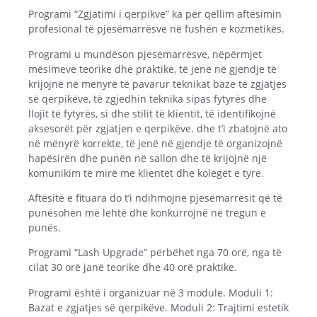
Programi “Zgjatimi i qerpikve” ka për qëllim aftësimin
profesional të pjesëmarrësve në fushën e kozmetikës.
Programi u mundëson pjesëmarrësve, nëpërmjet
mësimeve teorike dhe praktike, të jenë në gjendje të
krijojnë në mënyrë të pavarur teknikat bazë të zgjatjes
së qerpikëve, të zgjedhin teknika sipas fytyrës dhe
llojit të fytyrës, si dhe stilit të klientit, të identifikojnë
aksesorët për zgjatjen e qerpikëve. dhe t’i zbatojnë ato
në mënyrë korrekte, të jenë në gjendje të organizojnë
hapësirën dhe punën në sallon dhe të krijojnë një
komunikim të mirë me klientët dhe kolegët e tyre.
Aftësitë e fituara do t’i ndihmojnë pjesëmarrësit që të
punësohen më lehtë dhe konkurrojnë në tregun e
punës.
Programi “Lash Upgrade” përbëhet nga 70 orë, nga të
cilat 30 orë janë teorike dhe 40 orë praktike.
Programi është i organizuar në 3 module. Moduli 1:
Bazat e zgjatjes së qerpikëve. Moduli 2: Trajtimi estetik