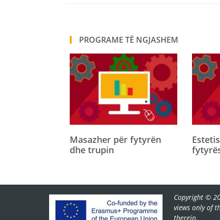
PROGRAME TË NGJASHEM
Masazher për fytyrën
Esteti
dhe trupin
fytyrë
Copyright © 20
views only of 
therein.