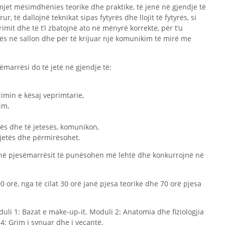
t mësimdhënies teorike dhe praktike, të jenë në gjendje të
r, të dallojnë teknikat sipas fytyrës dhe llojit të fytyrës, si
 grimit dhe të t’i zbatojnë ato në mënyrë korrekte, për t’u
 në sallon dhe për të krijuar një komunikim të mirë me
marrësi do të jetë në gjendje të:
imin e kësaj veprimtarie,
im,
ës dhe të jetesës, komunikon,
 jetës dhe përmirësohet.
ojnë pjesëmarrësit të punësohen më lehtë dhe konkurrojnë në
0 orë, nga të cilat 30 orë janë pjesa teorike dhe 70 orë pjesa
li 1: Bazat e make-up-it. Moduli 2: Anatomia dhe fiziologjia
 4: Grim i synuar dhe i veçantë.