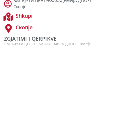
В&Г БЈУТИ ЦЕНТРЕ&АКАДЕМИЈА ДООЕЛ
Скопје
Shkupi
Скопје
ZGJATIMI I QERPIKVE
В&Г БЈУТИ ЦЕНТРЕ&АКАДЕМИЈА ДООЕЛ Скопје