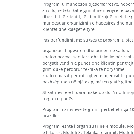
Programi u mundëson pjesëmarrësve, nëpërmje
zhvillojnë teknikat e grimit në mënyrë të pavaru
dhe stilit të klientit, të identifikojnë mjetet e
mundësuar organizimin e hapësirës dhe punës
klientët dhe kolegët e tyre.
Pas përfundimit me sukses të programit, pjesë
organizoni hapësirën dhe punën në sallon,
zbaton normat sanitare dhe teknike për realiz
përgatit vendin e punës dhe klientin për trajt
grim duke përdorur teknika të ndryshme
zbaton masat për mbrojtjen e mjedisit të pun
bashkëpunon në një ekip, mëson gjatë gjithë
Shkathtësitë e fituara make-up do t’i ndihm
tregun e punës.
Programi i artistëve të grimit përbëhet nga 10
praktike.
Programi është i organizuar në 4 module. Modu
e lëkurës. Moduli 3: Teknikat e grimit. Moduli