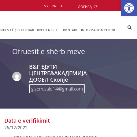
Op
МК
EN
AL
ЛОГИРАЈ СЕ
JNUES TË ÇERTIFIKUAR
RRETH NESH
KONTAKT
INFORMACION PUBLIK
Ofruesit e shërbimeve
В&Г БЈУТИ
ЦЕНТРЕ&АКАДЕМИЈА
ДООЕЛ Скопје
gizem.said14@gmail.com
Data e verifikimit
26/12/2022