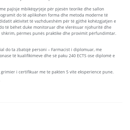
 me pajisje mbikëqyrjeje për pjesën teorike dhe sallon
programit do të aplikohen forma dhe metoda moderne të
idatit aktivitet të vazhdueshëm për të gjithë kohëzgjatjen e
ve do të bëhet duke monitoruar dhe vlerësuar njohuritë dhe
me shkrim, përmes punës praktike dhe provimit përfundimtar.
ial do ta zbatojë personi – Farmacist i diplomuar, me
edonase të kualifikimeve dhe së paku 240 ECTS ose diplomë e
a grimier i certifikuar me te pakten 5 vite eksperience pune.
5