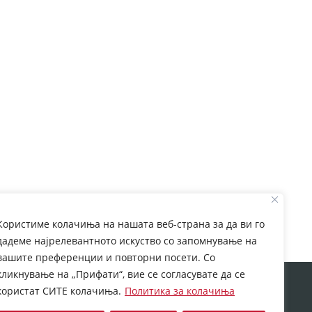
Користиме колачиња на нашата веб-страна за да ви го
дадеме најрелевантното искуство со запомнување на
вашите преференции и повторни посети. Со
кликнување на „Прифати“, вие се согласувате да се
rom European Commission. This web site reflects the
користат СИТЕ колачиња.
Политика за колачиња
 which may be made of the information contained