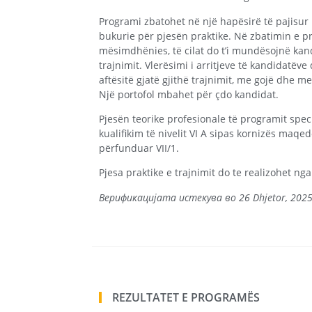
Programi zbatohet në një hapësirë ​​të pajisur
bukurie për pjesën praktike. Në zbatimin e 
mësimdhënies, të cilat do t’i mundësojnë kand
trajnimit. Vlerësimi i arritjeve të kandidatë
aftësitë gjatë gjithë trajnimit, me gojë dhe 
Një portofol mbahet për çdo kandidat.
Pjesën teorike profesionale të programit spec
kualifikim të nivelit VI A sipas kornizës maq
përfunduar VII/1.
Pjesa praktike e trajnimit do te realizohet ng
Верификацијата истекува во 26 Dhjetor, 202
REZULTATET E PROGRAMËS