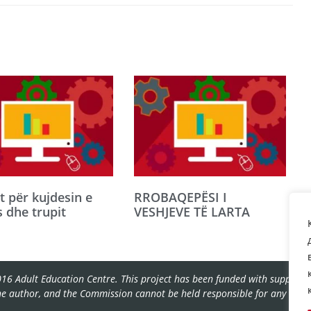
st për kujdesin e
RROBAQEPËSI I
s dhe trupit
VESHJEVE TË LARTA
16 Adult Education Centre. This project has been funded with support f
the author, and the Commission cannot be held responsible for any use