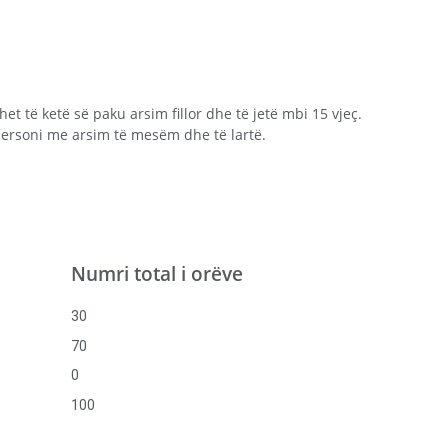
et të ketë së paku arsim fillor dhe të jetë mbi 15 vjeç.
ersoni me arsim të mesëm dhe të lartë.
Numri total i orëve
30
70
0
100