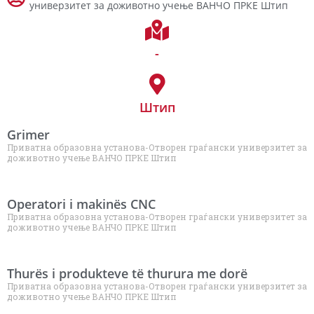
универзитет за доживотно учење ВАНЧО ПРКЕ Штип
-
Штип
Grimer
Приватна образовна установа-Отворен граѓански универзитет за
доживотно учење ВАНЧО ПРКЕ Штип
Operatori i makinës CNC
Приватна образовна установа-Отворен граѓански универзитет за
доживотно учење ВАНЧО ПРКЕ Штип
Thurës i produkteve të thurura me dorë
Приватна образовна установа-Отворен граѓански универзитет за
доживотно учење ВАНЧО ПРКЕ Штип