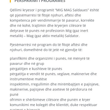
PËRSHKRIMI I PROGRAMËS
Qëllimi kryesor i programit “MIG MAG Saldaues” është
që pjesëmarrësi të fitojë njohuri, aftësi dhe
kompetenca për vendimmarrje të pavarur, korrekte
dhe në kohë, trajtimin dhe kryerjen cilësore të
detyrave të punës në profesionin Mig (gaz inert
metalik) – Mag (gaz aktiv metalik) Saldator.
Pjesëmarrësi në program do të fitojë aftësi dhe
njohuri, domethënë do të jetë në gjendje të:
planifikimi dhe organizimi i punës, në mënyrë të
pavarur dhe në grup
përgatitjen e kushteve të punës
përgatitja e vendit të punës, veglave, makinerive dhe
instrumenteve matëse
inspektimin, rregullimin dhe mirëmbajtjen e pajisjeve,
makinerive, pajisjeve dhe aseteve të përdorura në
punë
ofrimin e shërbimeve cilësore dhe punën e kryer
komunikimi me kolegët dhe klientët, duke respektuar
parimet e biznesit