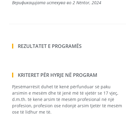
Верификацијата истекува во 2 Nëntor, 2024
REZULTATET E PROGRAMËS
KRITERET PËR HYRJE NË PROGRAM
Pjesëmarrësit duhet të kenë përfunduar së paku
arsimin e mesëm dhe të jenë më të vjetër se 17 vjeç,
d.m.th. të kenë arsim të mesëm profesional në një
profesion, profesion ose ndonjë arsim tjetër të mesëm
ose të lidhur me të.