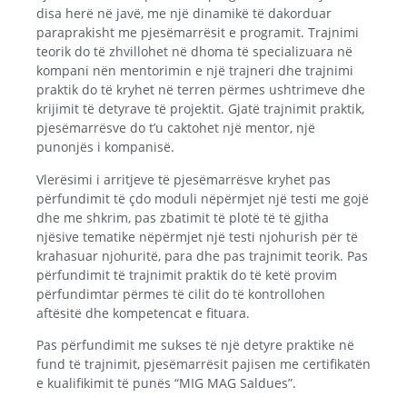
disa herë në javë, me një dinamikë të dakorduar
paraprakisht me pjesëmarrësit e programit. Trajnimi
teorik do të zhvillohet në dhoma të specializuara në
kompani nën mentorimin e një trajneri dhe trajnimi
praktik do të kryhet në terren përmes ushtrimeve dhe
krijimit të detyrave të projektit. Gjatë trajnimit praktik,
pjesëmarrësve do t’u caktohet një mentor, një
punonjës i kompanisë.
Vlerësimi i arritjeve të pjesëmarrësve kryhet pas
përfundimit të çdo moduli nëpërmjet një testi me gojë
dhe me shkrim, pas zbatimit të plotë të të gjitha
njësive tematike nëpërmjet një testi njohurish për të
krahasuar njohuritë, para dhe pas trajnimit teorik. Pas
përfundimit të trajnimit praktik do të ketë provim
përfundimtar përmes të cilit do të kontrollohen
aftësitë dhe kompetencat e fituara.
Pas përfundimit me sukses të një detyre praktike në
fund të trajnimit, pjesëmarrësit pajisen me certifikatën
e kualifikimit të punës “MIG MAG Saldues”.