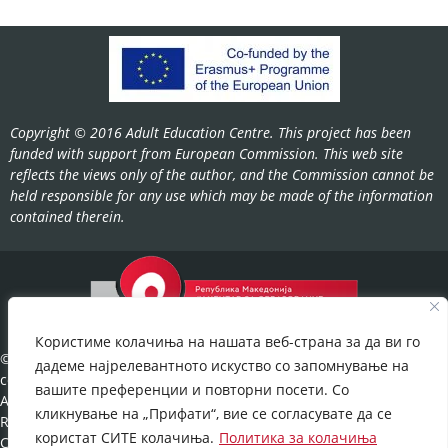
Copyright © 2016 Adult Education Centre. This project has been
funded with support from European Commission. This web site
reflects the views only of the author, and the Commission cannot be
held responsible for any use which may be made of the information
contained therein.
Користиме колачиња на нашата веб-страна за да ви го
©2022-
дадеме најрелевантното искуство со запомнување на
cov.gov.mk.
вашите преференции и повторни посети. Со
All Rights
кликнување на „Прифати“, вие се согласувате да се
Reserved.
користат СИТЕ колачиња.
Политика за колачиња
Cookies