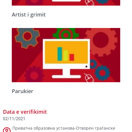
Artist i grimit
Parukier
Data e verifikimit
02/11/2021
Приватна образовна установа-Отворен граѓански