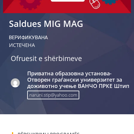
Saldues MIG MAG
ВЕРИФИКУВАНА
ИСТЕЧЕНА
Ofruesit e shërbimeve
Приватна образовна установа-
Отворен граѓански универзитет за
доживотно учење ВАНЧО ПРКЕ Штип
naruni.stip@yahoo.com