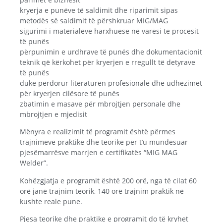
kryerja e punëve të saldimit dhe riparimit sipas
metodës së saldimit të përshkruar MIG/MAG
sigurimi i materialeve harxhuese në varësi të procesit
të punës
përpunimin e urdhrave të punës dhe dokumentacionit
teknik që kërkohet për kryerjen e rregullt të detyrave
të punës
duke përdorur literaturën profesionale dhe udhëzimet
për kryerjen cilësore të punës
zbatimin e masave për mbrojtjen personale dhe
mbrojtjen e mjedisit
Mënyra e realizimit të programit është përmes
trajnimeve praktike dhe teorike për t’u mundësuar
pjesëmarrësve marrjen e certifikatës “MIG MAG
Welder”.
Kohëzgjatja e programit është 200 orë, nga të cilat 60
orë janë trajnim teorik, 140 orë trajnim praktik në
kushte reale pune.
Pjesa teorike dhe praktike e programit do të kryhet