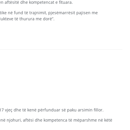
en aftësitë dhe kompetencat e fituara.
ike në fund të trajnimit, pjesëmarrësit pajisen me
odukteve të thurura me dorë”.
7 vjeç dhe të kenë përfunduar së paku arsimin fillor.
enë njohuri, aftësi dhe kompetenca të mëparshme në këtë