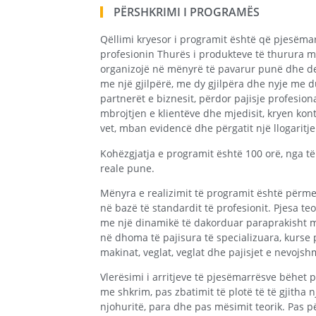
PËRSHKRIMI I PROGRAMËS
Qëllimi kryesor i programit është që pjesëmar
profesionin Thurës i produkteve të thurura me 
organizojë në mënyrë të pavarur punë dhe det
me një gjilpërë, me dy gjilpëra dhe nyje me 
partnerët e biznesit, përdor pajisje profesio
mbrojtjen e klientëve dhe mjedisit, kryen kont
vet, mban evidencë dhe përgatit një llogaritj
Kohëzgjatja e programit është 100 orë, nga të 
reale pune.
Mënyra e realizimit të programit është përmes
në bazë të standardit të profesionit. Pjesa te
me një dinamikë të dakorduar paraprakisht me
në dhoma të pajisura të specializuara, kurse 
makinat, veglat, veglat dhe pajisjet e nevojsh
Vlerësimi i arritjeve të pjesëmarrësve bëhet
me shkrim, pas zbatimit të plotë të të gjitha
njohuritë, para dhe pas mësimit teorik. Pas pë