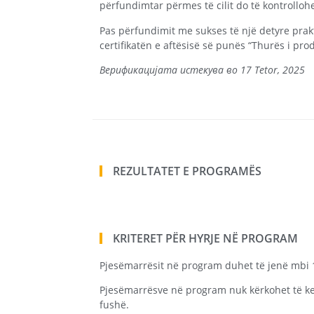
përfundimtar përmes të cilit do të kontrolloh
Pas përfundimit me sukses të një detyre prakt
certifikatën e aftësisë së punës “Thurës i pr
Верификацијата истекува во 17 Tetor, 2025
REZULTATET E PROGRAMËS
KRITERET PËR HYRJE NË PROGRAM
Pjesëmarrësit në program duhet të jenë mbi 1
Pjesëmarrësve në program nuk kërkohet të k
fushë.