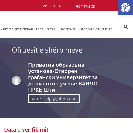
Op
МК
EN
AL
ЛОГИРАЈ СЕ
JNUES TË ÇERTIFIKUAR
RRETH NESH
KONTAKT
INFORMACION PUBLIK
Ofruesit e shërbimeve
Приватна образовна
установа-Отворен
граѓански универзитет за
доживотно учење ВАНЧО
ПРКЕ Штип
naruni.stip@yahoo.com
Data e verifikimit