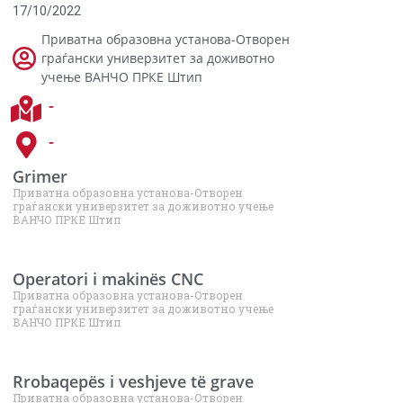
17/10/2022
Приватна образовна установа-Отворен
граѓански универзитет за доживотно
учење ВАНЧО ПРКЕ Штип
-
-
Grimer
Приватна образовна установа-Отворен
граѓански универзитет за доживотно учење
ВАНЧО ПРКЕ Штип
Operatori i makinës CNC
Приватна образовна установа-Отворен
граѓански универзитет за доживотно учење
ВАНЧО ПРКЕ Штип
Rrobaqepës i veshjeve të grave
Приватна образовна установа-Отворен