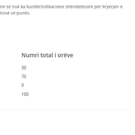
tim se nuk ka kundërindikacione shëndetësore për kryerjen e
ekësisë së punës.
Numri total i orëve
30
70
0
100