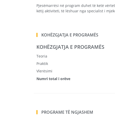
Pjesëmarrësi në program duhet të ketë vërte
këtij aktiviteti, të lëshuar nga specialist i mj
KOHËZGJATJA E PROGRAMËS
KOHËZGJATJA E PROGRAMËS
Teoria
Praktik
Vlerësimi
Numri total i orëve
PROGRAME TË NGJASHEM