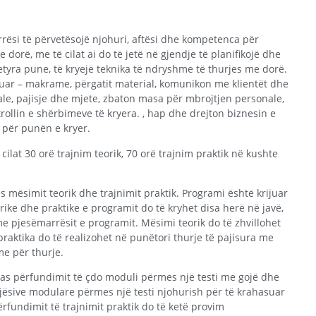
rësi të përvetësojë njohuri, aftësi dhe kompetenca për
dorë, me të cilat ai do të jetë në gjendje të planifikojë dhe
yra pune, të kryejë teknika të ndryshme të thurjes me dorë.
duar – makrame, përgatit material, komunikon me klientët dhe
nale, pajisje dhe mjete, zbaton masa për mbrojtjen personale,
rollin e shërbimeve të kryera. , hap dhe drejton biznesin e
e për punën e kryer.
cilat 30 orë trajnim teorik, 70 orë trajnim praktik në kushte
 mësimit teorik dhe trajnimit praktik. Programi është krijuar
orike dhe praktike e programit do të kryhet disa herë në javë,
 pjesëmarrësit e programit. Mësimi teorik do të zhvillohet
praktika do të realizohet në punëtori thurje të pajisura me
me për thurje.
 pas përfundimit të çdo moduli përmes një testi me gojë dhe
 njësive modulare përmes një testi njohurish për të krahasuar
rfundimit të trajnimit praktik do të ketë provim