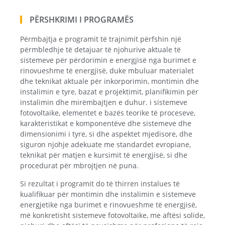
PËRSHKRIMI I PROGRAMËS
Përmbajtja e programit të trajnimit përfshin një
përmbledhje të detajuar të njohurive aktuale të
sistemeve për përdorimin e energjisë nga burimet e
rinovueshme të energjisë, duke mbuluar materialet
dhe teknikat aktuale për inkorporimin, montimin dhe
instalimin e tyre, bazat e projektimit, planifikimin për
instalimin dhe mirëmbajtjen e duhur. i sistemeve
fotovoltaike, elementet e bazës teorike të proceseve,
karakteristikat e komponentëve dhe sistemeve dhe
dimensionimi i tyre, si dhe aspektet mjedisore, dhe
siguron njohje adekuate me standardet evropiane,
teknikat për matjen e kursimit të energjisë, si dhe
procedurat për mbrojtjen në puna.
Si rezultat i programit do të thirren instalues ​​të
kualifikuar për montimin dhe instalimin e sistemeve
energjetike nga burimet e rinovueshme të energjisë,
më konkretisht sistemeve fotovoltaike, me aftësi solide,