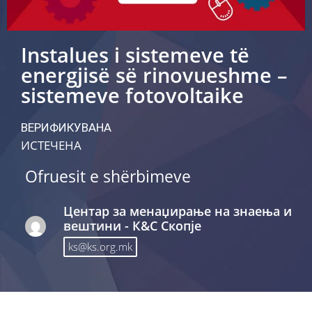
Instalues ​​i sistemeve të
energjisë së rinovueshme –
sistemeve fotovoltaike
ВЕРИФИКУВАНА
ИСТЕЧЕНА
Ofruesit e shërbimeve
Центар за менаџирање на знаења и
вештини - К&С Скопје
ks@ks.org.mk