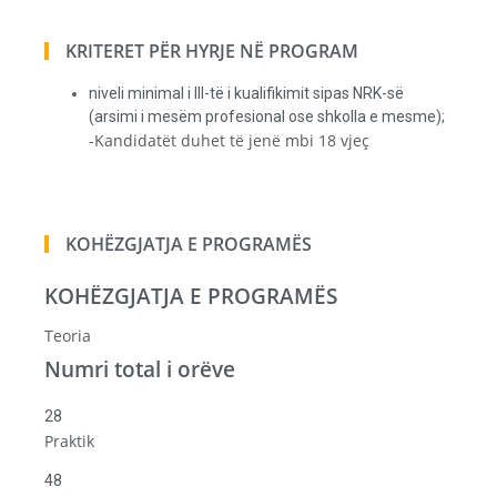
KRITERET PËR HYRJE NË PROGRAM
niveli minimal i III-të i kualifikimit sipas NRK-së
(arsimi i mesëm profesional ose shkolla e mesme);
-Kandidatët duhet të jenë mbi 18 vjeç
KOHËZGJATJA E PROGRAMËS
KOHËZGJATJA E PROGRAMËS
Teoria
Numri total i orëve
28
Praktik
48