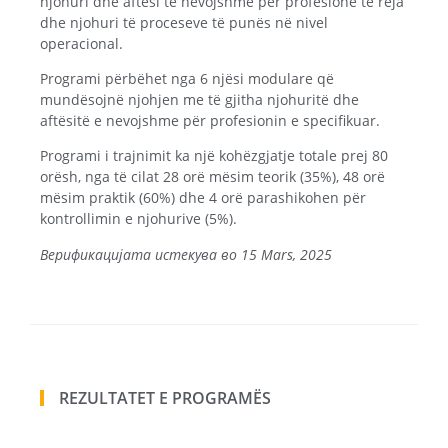
njohuri dhe aftësi të nevojshme për profesione të reja
dhe njohuri të proceseve të punës në nivel
operacional.
Programi përbëhet nga 6 njësi modulare që
mundësojnë njohjen me të gjitha njohuritë dhe
aftësitë e nevojshme për profesionin e specifikuar.
Programi i trajnimit ka një kohëzgjatje totale prej 80
orësh, nga të cilat 28 orë mësim teorik (35%), 48 orë
mësim praktik (60%) dhe 4 orë parashikohen për
kontrollimin e njohurive (5%).
Верификацијата истекува во 15 Mars, 2025
REZULTATET E PROGRAMËS