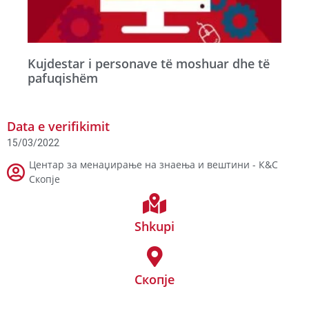
Kujdestar i personave të moshuar dhe të
pafuqishëm
Data e verifikimit
15/03/2022
Центар за менаџирање на знаења и вештини - К&С
Скопје
Shkupi
Скопје