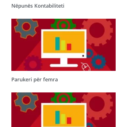
Nëpunës Kontabiliteti
Parukeri për femra