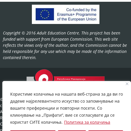
Copyright © 2016 Adult Education Centre. This project has been
funded with support from European Commission. This web site
reflects the views only of the author, and the Commission cannot be
held responsible for any use which may be made of the information
contained therein.
Користиме колачиња на нашата веб-страна за да ви го
©2022-
дадеме најрелевантното искуство со запомнување на
cov.gov.mk.
вашите преференции и повторни посети. Со
All Rights
кликнување на „Прифати“, вие се согласувате да се
Reserved.
користат СИТЕ колачиња.
Политика за колачиња
Cookies
policy
©