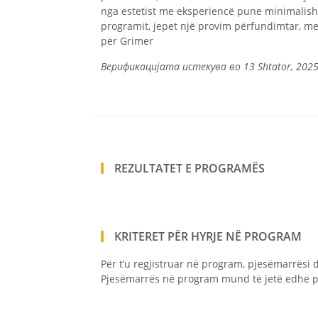
nga estetist me eksperiencë pune minimalish
programit, jepet një provim përfundimtar, me t
për Grimer
Верификацијата истекува во 13 Shtator, 202
REZULTATET E PROGRAMËS
KRITERET PËR HYRJE NË PROGRAM
Për t’u regjistruar në program, pjesëmarrësi d
Pjesëmarrës në program mund të jetë edhe p