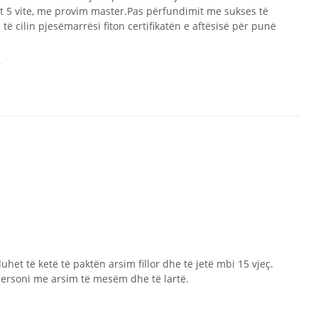
t 5 vite, me provim master.Pas përfundimit me sukses të
ë cilin pjesëmarrësi fiton certifikatën e aftësisë për punë
5
uhet të ketë të paktën arsim fillor dhe të jetë mbi 15 vjeç.
ersoni me arsim të mesëm dhe të lartë.