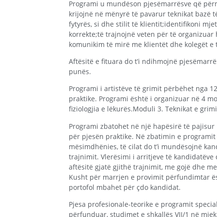
Programi u mundëson pjesëmarrësve që përme
krijojnë në mënyrë të pavarur teknikat bazë të 
fytyrës, si dhe stilit të klientit;identifikoni 
korrekte;të trajnojnë veten për të organizuar
komunikim të mirë me klientët dhe kolegët e t
Aftësitë e fituara do t’i ndihmojnë pjesëmar
punës.
Programi i artistëve të grimit përbëhet nga 12
praktike. Programi është i organizuar në 4 m
fiziologjia e lëkurës.Moduli 3. Teknikat e grim
Programi zbatohet në një hapësirë ​​të pajis
për pjesën praktike. Në zbatimin e programi
mësimdhënies, të cilat do t’i mundësojnë kand
trajnimit. Vlerësimi i arritjeve të kandidatë
aftësitë gjatë gjithë trajnimit, me gojë dhe 
Kusht për marrjen e provimit përfundimtar ësh
portofol mbahet për çdo kandidat.
Pjesa profesionale-teorike e programit specia
përfunduar, studimet e shkallës VII/1 në mjekë