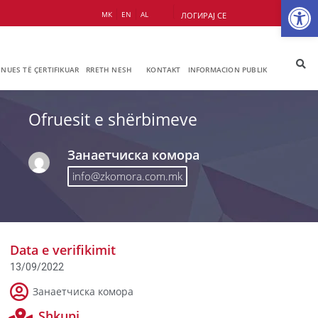
Op
МК
EN
AL
ЛОГИРАЈ СЕ
JNUES TË ÇERTIFIKUAR
RRETH NESH
KONTAKT
INFORMACION PUBLIK
Ofruesit e shërbimeve
Занаетчиска комора
info@zkomora.com.mk
Data e verifikimit
13/09/2022
Занаетчиска комора
Shkupi