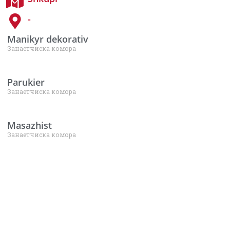
-
Manikyr dekorativ
Занаетчиска комора
Parukier
Занаетчиска комора
Masazhist
Занаетчиска комора