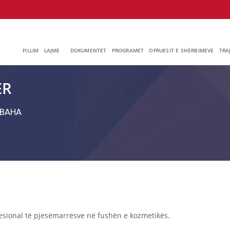
FILLIM
LAJME
DOKUMENTET
PROGRAMET
OFRUESIT E SHËRBIMEVE
TRA
ER
ВАНА
esional të pjesëmarrësve në fushën e kozmetikës.