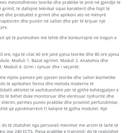
s mësimdhënies teorike dhe praktike të jenë në gjendje të
grimit, të dallojnë teknikat sipas karakterit dhe llojit të
mjetet dhe produktet e grimit dhe aplikoni ato në mënyrë
 hapësirën dhe punën në sallon dhe për të krijuar një
yre.
rësit që të punësohen më lehtë dhe konkurrojnë në tregun e
0 orë, nga të cilat 40 orë janë pjesa teorike dhe 80 orë pjesa
odule. Moduli 1. Bazat egrimit. Moduli 2. Anatomia dhe
it. Moduli 4. Grim i synuar dhe i veçantë.
ur me mjete pamore për pjesën teorike dhe sallon kozmetike
t do të aplikohen forma dhe metoda moderne të
idatit aktivitet të vazhdueshëm për të gjithë kohëzgjatjen e
ve do të bëhet duke monitoruar dhe vlerësuar njohuritë dhe
me shkrim, përmes punës praktike dhe provimit përfundimtar.
të që pjesëmarrësit t’i kalojnë të gjitha modulet. Një
l do të zbatohet nga personeli mësimor me arsim të lartë të
si ose 240 ECTS. Pjesa praktike e trajnimit: do të realizohet