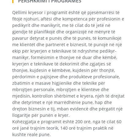
PËRSHKRIMI I PROGRAMËS
Qëllimi kryesor i programit është që pjesëmarrësi të
fitojë njohuri, aftësi dhe kompetenca për profesionin e
pedikyrit dhe manikyrit, me të cilat do të jetë në
gjendje të planifikojë dhe organizojë në mënyrë të
pavarur detyrat e punës dhe të punës, të komunikojë
me klientët dhe partnerët e biznesit, të punojë në një
ekip për kryerjen e teknikave të ndryshme pedikyr-
manikyr, formësimin e thonjve në duar dhe këmbë,
kryerjen e teknikave të dekorimit dhe zgjatjes së
thonjve, kujdesin e këmbëve, kujdesin për thonjtë,
përdorimin e pajisjeve dhe produkteve profesionale,
zbatimin e masave higjienike dhe teknike për
mbrojtjen personale, mbrojtjen e klientëve dhe
mjedisin, kontrollon shërbimet e kryera, njeh të drejtat
dhe detyrimet e një marrëdhënie pune, hap dhe
drejton biznesin e tij, mban evidencë dhe përgatit një
llogaritje për punën e kryer.
Kohëzgjatja e programit është 200 orë, nga të cilat 60
orë janë trajnim teorik, 140 orë trajnim praktik në
kushte reale pune.