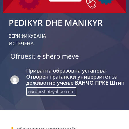
PEDIKYR DHE MANIKYR
ВЕРИФИКУВАНА
ИСТЕЧЕНА
Ofruesit e shërbimeve
Приватна образовна установа-
Отворен граѓански универзитет за
доживотно учење ВАНЧО ПРКЕ Штип
naruni.stip@yahoo.com