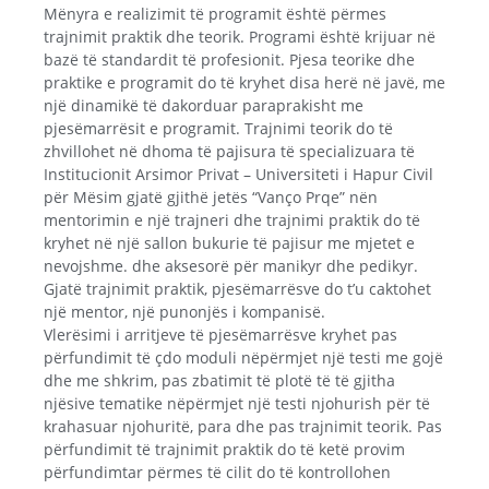
Mënyra e realizimit të programit është përmes
trajnimit praktik dhe teorik. Programi është krijuar në
bazë të standardit të profesionit. Pjesa teorike dhe
praktike e programit do të kryhet disa herë në javë, me
një dinamikë të dakorduar paraprakisht me
pjesëmarrësit e programit. Trajnimi teorik do të
zhvillohet në dhoma të pajisura të specializuara të
Institucionit Arsimor Privat – Universiteti i Hapur Civil
për Mësim gjatë gjithë jetës “Vanço Prqe” nën
mentorimin e një trajneri dhe trajnimi praktik do të
kryhet në një sallon bukurie të pajisur me mjetet e
nevojshme. dhe aksesorë për manikyr dhe pedikyr.
Gjatë trajnimit praktik, pjesëmarrësve do t’u caktohet
një mentor, një punonjës i kompanisë.
Vlerësimi i arritjeve të pjesëmarrësve kryhet pas
përfundimit të çdo moduli nëpërmjet një testi me gojë
dhe me shkrim, pas zbatimit të plotë të të gjitha
njësive tematike nëpërmjet një testi njohurish për të
krahasuar njohuritë, para dhe pas trajnimit teorik. Pas
përfundimit të trajnimit praktik do të ketë provim
përfundimtar përmes të cilit do të kontrollohen