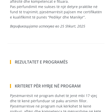
aftësitë dhe kompetencat e fituara.
Pas përfundimit me sukses të një detyre praktike në
fund të trajnimit, pjesëmarrësit pajisen me certifikatën
e kualifikimit të punës “Pedikyr dhe Manikyr”.
Верификацијата истекува во 25 Shkurt, 2025
REZULTATET E PROGRAMËS
KRITERET PËR HYRJE NË PROGRAM
Pjesëmarrësit në program duhet të jenë mbi 17 vjeç
dhe të kenë përfunduar së paku arsimin fillor.
Pjesëmarrësve në program nuk kërkohet të kenë
njohuri, aftësi dhe kompetenca të mëparshme në këtë