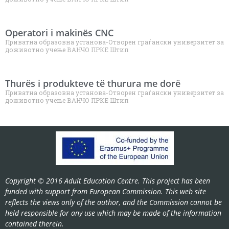
Operatori i makinës CNC
Приватна образовна установа-Отворен граѓански универзитет за
доживотно учење ВАНЧО ПРКЕ Штип
Thurës i produkteve të thurura me dorë
Приватна образовна установа-Отворен граѓански универзитет за
доживотно учење ВАНЧО ПРКЕ Штип
Copyright © 2016 Adult Education Centre. This project has been
funded with support from European Commission. This web site
reflects the views only of the author, and the Commission cannot be
held responsible for any use which may be made of the information
contained therein.