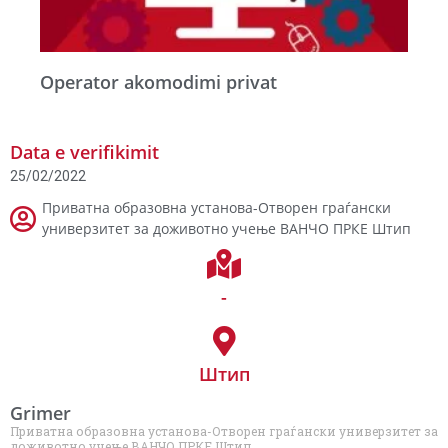
Operator akomodimi privat
Data e verifikimit
25/02/2022
Приватна образовна установа-Отворен граѓански
универзитет за доживотно учење ВАНЧО ПРКЕ Штип
-
Штип
Grimer
Приватна образовна установа-Отворен граѓански универзитет за
доживотно учење ВАНЧО ПРКЕ Штип