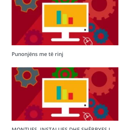
Punonjëns me të rinj
MONTUES, INSTALUES DHE SHËRBYES I