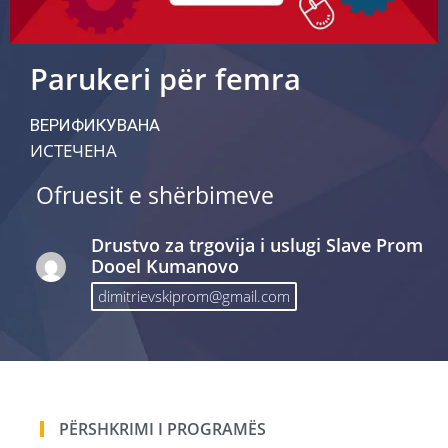
Parukeri për femra
ВЕРИФИКУВАНА
ИСТЕЧЕНА
Ofruesit e shërbimeve
Drustvo za trgovija i uslugi Slave Prom
Dooel Kumanovo
dimitrievskiprom@gmail.com
PËRSHKRIMI I PROGRAMËS