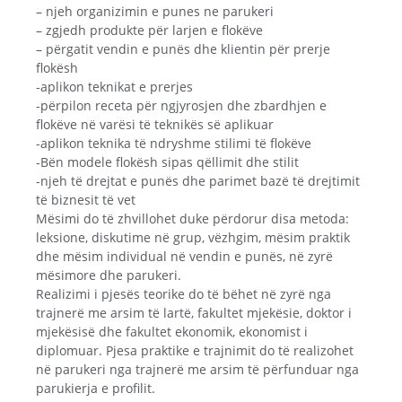
– njeh organizimin e punes ne parukeri
– zgjedh produkte për larjen e flokëve
– përgatit vendin e punës dhe klientin për prerje
flokësh
-aplikon teknikat e prerjes
-përpilon receta për ngjyrosjen dhe zbardhjen e
flokëve në varësi të teknikës së aplikuar
-aplikon teknika të ndryshme stilimi të flokëve
-Bën modele flokësh sipas qëllimit dhe stilit
-njeh të drejtat e punës dhe parimet bazë të drejtimit
të biznesit të vet
Mësimi do të zhvillohet duke përdorur disa metoda:
leksione, diskutime në grup, vëzhgim, mësim praktik
dhe mësim individual në vendin e punës, në zyrë
mësimore dhe parukeri.
Realizimi i pjesës teorike do të bëhet në zyrë nga
trajnerë me arsim të lartë, fakultet mjekësie, doktor i
mjekësisë dhe fakultet ekonomik, ekonomist i
diplomuar. Pjesa praktike e trajnimit do të realizohet
në parukeri nga trajnerë me arsim të përfunduar nga
parukierja e profilit.