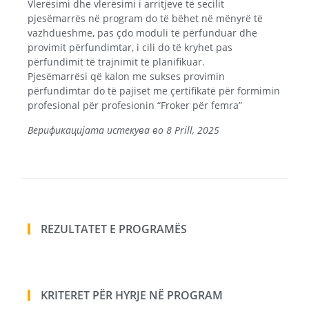
Vlerësimi dhe vlerësimi i arritjeve të secilit
pjesëmarrës në program do të bëhet në mënyrë të
vazhdueshme, pas çdo moduli të përfunduar dhe
provimit përfundimtar, i cili do të kryhet pas
përfundimit të trajnimit të planifikuar.
Pjesëmarrësi që kalon me sukses provimin
përfundimtar do të pajiset me çertifikatë për formimin
profesional për profesionin “Froker për femra”
Верификацијата истекува во 8 Prill, 2025
REZULTATET E PROGRAMËS
KRITERET PËR HYRJE NË PROGRAM