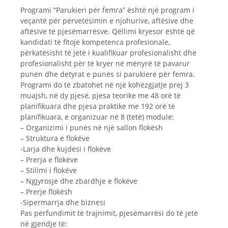
Programi “Parukieri për femra” është një program i
veçantë për përvetësimin e njohurive, aftësive dhe
aftësive të pjesëmarrësve. Qëllimi kryesor është që
kandidati të fitojë kompetenca profesionale,
përkatësisht të jetë i kualifikuar profesionalisht dhe
profesionalisht për të kryer në mënyrë të pavarur
punën dhe detyrat e punës si parukiere për femra.
Programi do të zbatohet në një kohëzgjatje prej 3
muajsh, në dy pjesë, pjesa teorike me 48 orë të
planifikuara dhe pjesa praktike me 192 orë të
planifikuara, e organizuar në 8 (tetë) module:
– Organizimi i punës në një sallon flokësh
– Struktura e flokëve
-Larja dhe kujdesi i flokëve
– Prerja e flokëve
– Stilimi i flokëve
– Ngjyrosje dhe zbardhje e flokëve
– Prerje flokësh
-Sipermarrja dhe biznesi
Pas përfundimit të trajnimit, pjesëmarrësi do të jetë
në gjendje të: