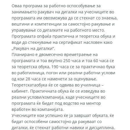
Оваа програма за работно оспособување за
занимањето ракувач на дигалки на учесниците во
програмата им овозможува да се стекнат со знаења,
вештини и компетенции за самостојно ракување и
управување со дигалките на работното место.
Програмата опфаќа практична и теоретска обука и
води до стекнување на сертификат насловен како
„Ракувач на дигалки“.
Планирано е двомесечно времетраење на
програмата и тоа вкупно 250 часа и тоа 60 часа се
за теоретска обука, 190 часа се за практичнао бука
во работилница, погон или реални работни услови
од кои 28 часа се наменети за оценување.
Теоретскатаобука ќе се одвива во училница –
кабинет. Практичната обука ќе се изведува во
реални услови/компанија, каде учесниците во
програмата ќе бидат под водство на ментор
вработен во компанијата.
Учесниците кои успешно ќе ја завршат обуката, ќе
бидат оспособени самостојно да ракуваат со
дигалки, ќе стекнат работни навики и дисциплина,