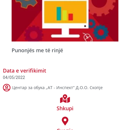
Punonjës me të rinjë
Data e verifikimit
04/05/2022
Центар за обука „АТ - Инспект“ Д.О.О. Скопје
Shkupi