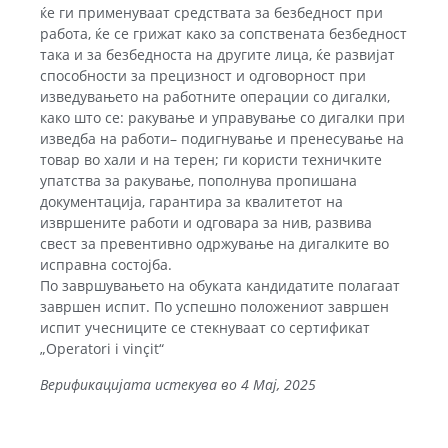
ќе ги применуваат средствата за безбедност при
работа, ќе се грижат како за сопствената безбедност
така и за безбедноста на другите лица, ќе развијат
способности за прецизност и одговорност при
изведувањето на работните операции со дигалки,
како што се: ракување и управување со дигалки при
изведба на работи– подигнување и пренесување на
товар во хали и на терен; ги користи техничките
упатства за ракување, пополнува пропишана
документација, гарантира за квалитетот на
извршените работи и одговара за нив, развива
свест за превентивно одржување на дигалките во
исправна состојба.
По завршувањето на обуката кандидатите полагаат
завршен испит. По успешно положениот завршен
испит учесниците се стекнуваат со сертификат
„Operatori i vinçit“
Верификацијата истекува во 4 Maj, 2025