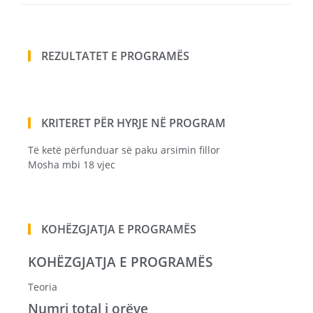
REZULTATET E PROGRAMËS
KRITERET PËR HYRJE NË PROGRAM
Të ketë përfunduar së paku arsimin fillor
Mosha mbi 18 vjec
KOHËZGJATJA E PROGRAMËS
KOHËZGJATJA E PROGRAMËS
Teoria
Numri total i orëve