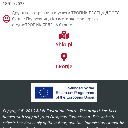
18/09/2023
Друштво за трговија и услуги ТРОПИК БЕЛЕЦА ДООЕЛ
Скопје Подружница Козметичко фризерско
студиоТРОПИК БЕЛЕЦА Скопје
Shkupi
Скопје
Copyright © 2016 Adult Education Centre. This project has been
funded with support from European Commission. This web site
reflects the views only of the author, and the Commission cannot be