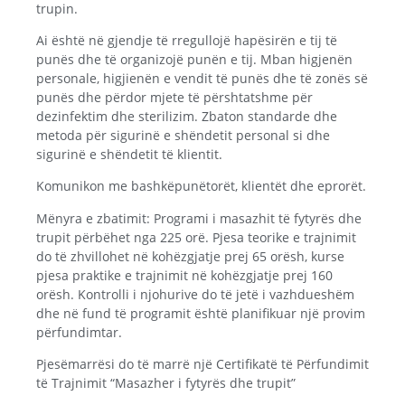
trupin.
Ai është në gjendje të rregullojë hapësirën e tij të
punës dhe të organizojë punën e tij. Mban higjenën
personale, higjienën e vendit të punës dhe të zonës së
punës dhe përdor mjete të përshtatshme për
dezinfektim dhe sterilizim. Zbaton standarde dhe
metoda për sigurinë e shëndetit personal si dhe
sigurinë e shëndetit të klientit.
Komunikon me bashkëpunëtorët, klientët dhe eprorët.
Mënyra e zbatimit: Programi i masazhit të fytyrës dhe
trupit përbëhet nga 225 orë. Pjesa teorike e trajnimit
do të zhvillohet në kohëzgjatje prej 65 orësh, kurse
pjesa praktike e trajnimit në kohëzgjatje prej 160
orësh. Kontrolli i njohurive do të jetë i vazhdueshëm
dhe në fund të programit është planifikuar një provim
përfundimtar.
Pjesëmarrësi do të marrë një Certifikatë të Përfundimit
të Trajnimit “Masazher i fytyrës dhe trupit”