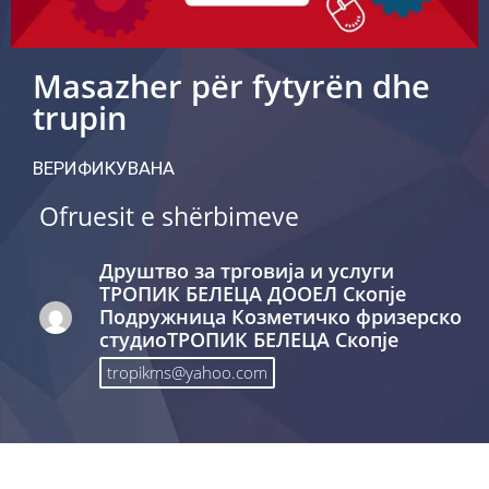
Masazher për fytyrën dhe
trupin
ВЕРИФИКУВАНА
Ofruesit e shërbimeve
Друштво за трговија и услуги
ТРОПИК БЕЛЕЦА ДООЕЛ Скопје
Подружница Козметичко фризерско
студиоТРОПИК БЕЛЕЦА Скопје
tropikms@yahoo.com