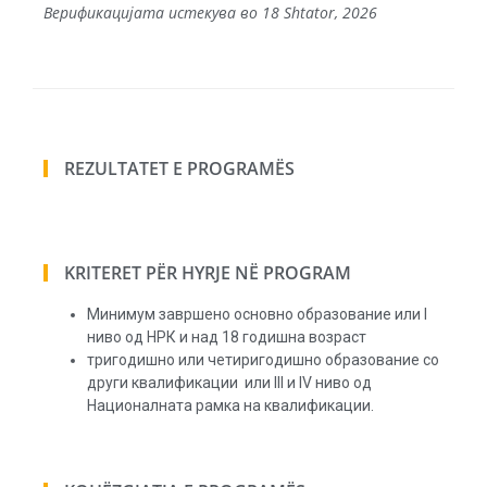
Верификацијата истекува во 18 Shtator, 2026
REZULTATET E PROGRAMËS
KRITERET PËR HYRJE NË PROGRAM
Минимум завршено основно образование или I
ниво од НРК и над 18 годишна возраст
тригодишно или четиригодишно образование со
други квалификации или III и IV ниво од
Националната рамка на квалификации.