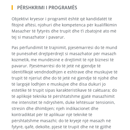
PËRSHKRIMI I PROGRAMËS
Objektivi kryesor i programit është që kandidatët të
fitojnë aftësi, njohuri dhe kompetenca për kualifikimin
Masazher të fytyrës dhe trupit dhe t’i zbatojnë ato më
tej si masazhator i pavarur.
Pas përfundimit të trajnimit, pjesëmarrësi do të mund
të punësohet drejtpërdrejt si masazhator për masazh
kozmetik, me mundësinë e drejtimit të një biznesi të
pavarur. Pjesëmarrësi do të jetë në gjendje të
identifikojë vendndodhjen e eshtrave dhe muskujve të
trupit të njeriut dhe do të jetë në gjendje të njohë dhe
të largojë lodhjen e muskujve dhe disa dukuri jo
estetike të trupit sipas karakteristikave të caktuara; do
të aplikojë teknika të përshtatshme gjatë masazhimit
me intensitet të ndryshëm, duke lehtësuar tensionin,
stresin dhe dhimbjen; njeh indikacionet dhe
kontradiktat për të aplikuar një teknikë të
përshtatshme masazhi; do të kryejë një masazh në
fytyrë, qafë, dekolte, pjesë të trupit dhe në të gjithë