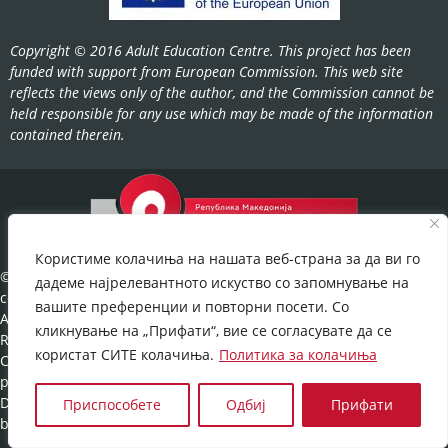
Copyright © 2016 Adult Education Centre. This project has been
funded with support from European Commission. This web site
reflects the views only of the author, and the Commission cannot be
held responsible for any use which may be made of the information
contained therein.
Користиме колачиња на нашата веб-страна за да ви го
©2022-
дадеме најрелевантното искуство со запомнување на
cov.gov.mk.
вашите преференции и повторни посети. Со
All Rights
кликнување на „Прифати“, вие се согласувате да се
Reserved.
користат СИТЕ колачиња.
Политика за колачиња
Cookies
policy
©
Developed
Приспособете
Одбиј
Прифати
by:
UNET