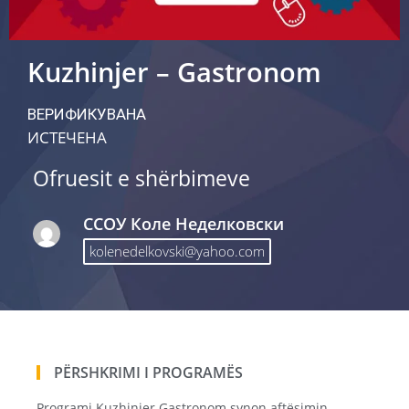
Kuzhinjer – Gastronom
ВЕРИФИКУВАНА
ИСТЕЧЕНА
Ofruesit e shërbimeve
ССОУ Коле Неделковски
kolenedelkovski@yahoo.com
PËRSHKRIMI I PROGRAMËS
Programi Kuzhinjer Gastronom synon aftësimin