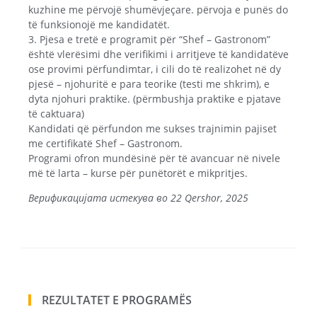
kuzhine me përvojë shumëvjeçare. përvoja e punës do
të funksionojë me kandidatët.
3. Pjesa e tretë e programit për “Shef – Gastronom”
është vlerësimi dhe verifikimi i arritjeve të kandidatëve
ose provimi përfundimtar, i cili do të realizohet në dy
pjesë – njohuritë e para teorike (testi me shkrim), e
dyta njohuri praktike. (përmbushja praktike e pjatave
të caktuara)
Kandidati që përfundon me sukses trajnimin pajiset
me certifikatë Shef – Gastronom.
Programi ofron mundësinë për të avancuar në nivele
më të larta – kurse për punëtorët e mikpritjes.
Верификацијата истекува во 22 Qershor, 2025
REZULTATET E PROGRAMËS