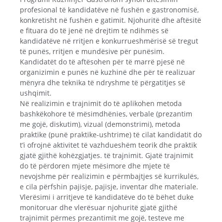
profesional të kandidatëve në fushën e gastronomisë,
konkretisht në fushën e gatimit. Njohuritë dhe aftësitë
e fituara do të jenë në drejtim të ndihmës së
kandidatëve në rritjen e konkurrueshmërisë së tregut
të punës, rritjen e mundësive për punësim.
Kandidatët do të aftësohen për të marrë pjesë në
organizimin e punës në kuzhinë dhe për të realizuar
mënyra dhe teknika të ndryshme të përgatitjes së
ushqimit.
Në realizimin e trajnimit do të aplikohen metoda
bashkëkohore të mësimdhënies, verbale (prezantim
me gojë, diskutim), vizual (demonstrimi), metoda
praktike (punë praktike-ushtrime) të cilat kandidatit do
t’i ofrojnë aktivitet të vazhdueshëm teorik dhe praktik
gjatë gjithë kohëzgjatjes. të trajnimit. Gjatë trajnimit
do të përdoren mjete mësimore dhe mjete të
nevojshme për realizimin e përmbajtjes së kurrikulës,
e cila përfshin pajisje, pajisje, inventar dhe materiale.
Vlerësimi i arritjeve të kandidatëve do të bëhet duke
monitoruar dhe vlerësuar njohuritë gjatë gjithë
trajnimit përmes prezantimit me gojë, testeve me