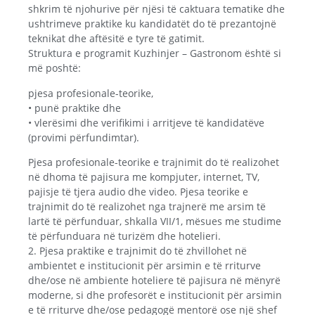
shkrim të njohurive për njësi të caktuara tematike dhe
ushtrimeve praktike ku kandidatët do të prezantojnë
teknikat dhe aftësitë e tyre të gatimit.
Struktura e programit Kuzhinjer – Gastronom është si
më poshtë:
pjesa profesionale-teorike,
• punë praktike dhe
• vlerësimi dhe verifikimi i arritjeve të kandidatëve
(provimi përfundimtar).
Pjesa profesionale-teorike e trajnimit do të realizohet
në dhoma të pajisura me kompjuter, internet, TV,
pajisje të tjera audio dhe video. Pjesa teorike e
trajnimit do të realizohet nga trajnerë me arsim të
lartë të përfunduar, shkalla VII/1, mësues me studime
të përfunduara në turizëm dhe hotelieri.
2. Pjesa praktike e trajnimit do të zhvillohet në
ambientet e institucionit për arsimin e të rriturve
dhe/ose në ambiente hoteliere të pajisura në mënyrë
moderne, si dhe profesorët e institucionit për arsimin
e të rriturve dhe/ose pedagogë mentorë ose një shef