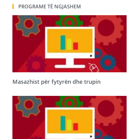
PROGRAME TË NGJASHEM
Masazhist për fytyrën dhe trupin