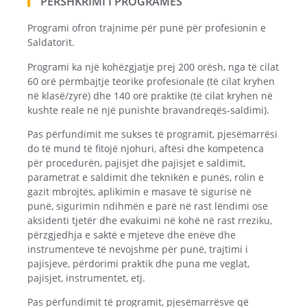
PËRSHKRIMI I PROGRAMËS
Programi ofron trajnime për punë për profesionin e
Saldatorit.
Programi ka një kohëzgjatje prej 200 orësh, nga të cilat
60 orë përmbajtje teorike profesionale (të cilat kryhen
në klasë/zyrë) dhe 140 orë praktike (të cilat kryhen në
kushte reale në një punishte bravandreqës-saldimi).
Pas përfundimit me sukses të programit, pjesëmarrësi
do të mund të fitojë njohuri, aftësi dhe kompetenca
për procedurën, pajisjet dhe pajisjet e saldimit,
parametrat e saldimit dhe teknikën e punës, rolin e
gazit mbrojtës, aplikimin e masave të sigurisë në
punë, sigurimin ndihmën e parë në rast lëndimi ose
aksidenti tjetër dhe evakuimi në kohë në rast rreziku,
përzgjedhja e saktë e mjeteve dhe enëve dhe
instrumenteve të nevojshme për punë, trajtimi i
pajisjeve, përdorimi praktik dhe puna me veglat,
pajisjet, instrumentet, etj.
Pas përfundimit të programit, pjesëmarrësve që