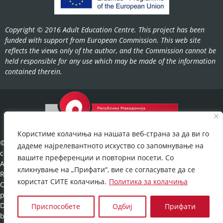
Copyright © 2016 Adult Education Centre. This project has been
funded with support from European Commission. This web site
reflects the views only of the author, and the Commission cannot be
held responsible for any use which may be made of the information
contained therein.
Користиме колачиња на нашата веб-страна за да ви го
©2022-
дадеме најрелевантното искуство со запомнување на
cov.gov.mk.
вашите преференции и повторни посети. Со
All Rights
кликнување на „Прифати“, вие се согласувате да се
Reserved.
користат СИТЕ колачиња.
Политика за колачиња
Cookies
policy
©
Developed
Приспособете
Одбиј
Прифати
by:
UNET