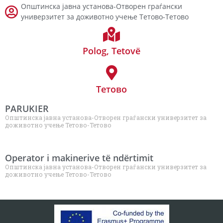
Општинска јавна установа-Отворен граѓански
универзитет за доживотно учење Тетово-Тетово
Polog
,
Tetovë
Тетово
PARUKIER
Општинска јавна установа-Отворен граѓански универзитет за
доживотно учење Тетово-Тетово
Operator i makinerive të ndërtimit
Општинска јавна установа-Отворен граѓански универзитет за
доживотно учење Тетово-Тетово