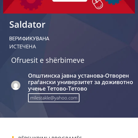
Saldator
ВЕРИФИКУВАНА
ИСТЕЧЕНА
Ofruesit e shërbimeve
Општинска јавна установа-Отворен
граѓански универзитет за доживотно
учење Тетово-Тетово
milestakle@yahoo.com