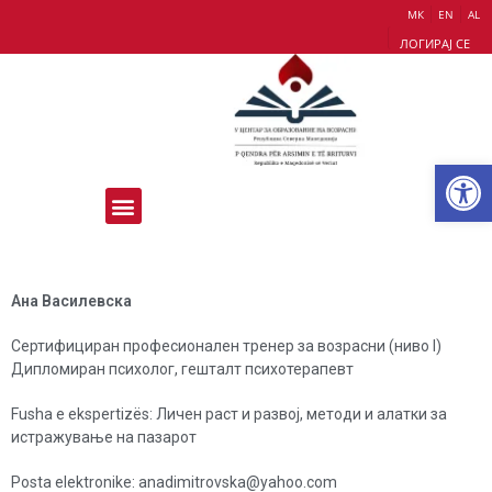
МК
EN
AL
ЛОГИРАЈ СЕ
Op
Aна Василевска
Сертифициран професионален тренер за возрасни (ниво I)
Дипломиран психолог, гешталт психотерапевт
Fusha e ekspertizës: Личен раст и развој, методи и алатки за
истражување на пазарот
Posta elektronike: anadimitrovska@yahoo.com