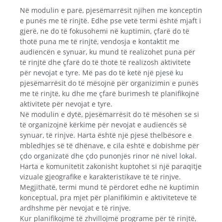
Në modulin e parë, pjesëmarrësit njihen me konceptin
e punës me të rinjtë. Edhe pse vetë termi është mjaft i
gjerë, ne do të fokusohemi në kuptimin, çfarë do të
thotë puna me të rinjtë, vendosja e kontaktit me
audiencën e synuar, ku mund të realizohet puna për
të rinjtë dhe çfarë do të thotë të realizosh aktivitete
për nevojat e tyre. Më pas do të ketë një pjesë ku
pjesëmarrësit do të mësojnë për organizimin e punës
me të rinjtë, ku dhe me çfarë burimesh të planifikojnë
aktivitete për nevojat e tyre.
Në modulin e dytë, pjesëmarrësit do të mësohen se si
të organizojnë kërkime për nevojat e audiencës së
synuar, të rinjve. Harta është një pjesë thelbësore e
mbledhjes së të dhënave, e cila është e dobishme për
çdo organizatë dhe çdo punonjës rinor në nivel lokal.
Harta e komunitetit zakonisht kuptohet si një paraqitje
vizuale gjeografike e karakteristikave të të rinjve.
Megjithatë, termi mund të përdoret edhe në kuptimin
konceptual, pra mjet për planifikimin e aktiviteteve të
ardhshme për nevojat e të rinjve.
Kur planifikojmë të zhvillojmë programe për të rinjtë,