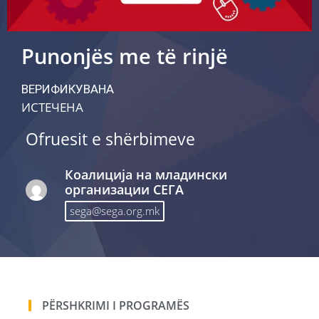
Punonjës me të rinjë
ВЕРИФИКУВАНА
ИСТЕЧЕНА
Ofruesit e shërbimeve
Коалиција на младински
организации СЕГA
sega@sega.org.mk
PËRSHKRIMI I PROGRAMËS