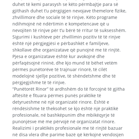
duhet të kemi parasysh se këto përmbajtje para së
gjithash duhet t’u përgjigjen nevojave themelore fizike,
zhvillimore dhe sociale të të rinjve. Këto programe
ndihmojnë në ndërtimin e kompetencave që u
nevojiten të rinjve për t’u bërë të rritur të suksesshëm.
Sigurimi i kushteve për zhvillimin pozitiv të të rinjve
është një përgjegjësi e përbashkët e familjeve,
shkollave dhe organizatave që punojnë me të rinjtë.
Pjesa e organizatave është kur avokojnë dhe
përfaqësojnë rininë, dhe kjo mund të bëhet vetëm
përmes punëtorëve të trajnuar rinorë, të cilët
modelojnë sjellje pozitive, të shëndetshme dhe të
përgjegjshme të të rinjve.
“Punëtorët Rinor” të ardhshëm do të forcojnë të gjitha
aftësitë e fituara përmes punës praktike të
detyrueshme në një organizatë rinore. Është e
rëndësishme të theksohet se kjo është një praktikë
profesionale, në bashkëpunim dhe mbikëqyrje të
punonjësve më me përvojë në organizatat rinore.
Realizimi i praktikës profesionale me të rinjtë bazuar
në disa vlera dhe parime bazë që kërkojnë vendosjen