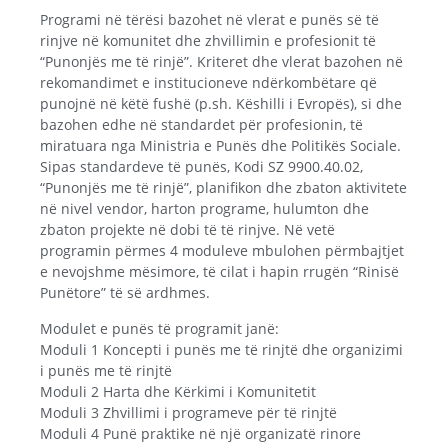
Programi në tërësi bazohet në vlerat e punës së të
rinjve në komunitet dhe zhvillimin e profesionit të
“Punonjës me të rinjë”. Kriteret dhe vlerat bazohen në
rekomandimet e institucioneve ndërkombëtare që
punojnë në këtë fushë (p.sh. Këshilli i Evropës), si dhe
bazohen edhe në standardet për profesionin, të
miratuara nga Ministria e Punës dhe Politikës Sociale.
Sipas standardeve të punës, Kodi SZ 9900.40.02,
“Punonjës me të rinjë”, planifikon dhe zbaton aktivitete
në nivel vendor, harton programe, hulumton dhe
zbaton projekte në dobi të të rinjve. Në vetë
programin përmes 4 moduleve mbulohen përmbajtjet
e nevojshme mësimore, të cilat i hapin rrugën “Rinisë
Punëtore” të së ardhmes.
Modulet e punës të programit janë:
Moduli 1 Koncepti i punës me të rinjtë dhe organizimi
i punës me të rinjtë
Moduli 2 Harta dhe Kërkimi i Komunitetit
Moduli 3 Zhvillimi i programeve për të rinjtë
Moduli 4 Punë praktike në një organizatë rinore