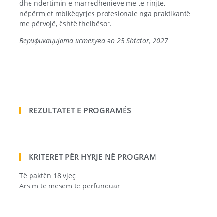
dhe ndërtimin e marrëdhënieve me të rinjtë,
nëpërmjet mbikëqyrjes profesionale nga praktikantë
me përvojë, është thelbësor.
Верификацијата истекува во 25 Shtator, 2027
REZULTATET E PROGRAMËS
KRITERET PËR HYRJE NË PROGRAM
Të paktën 18 vjeç
Arsim të mesëm të përfunduar