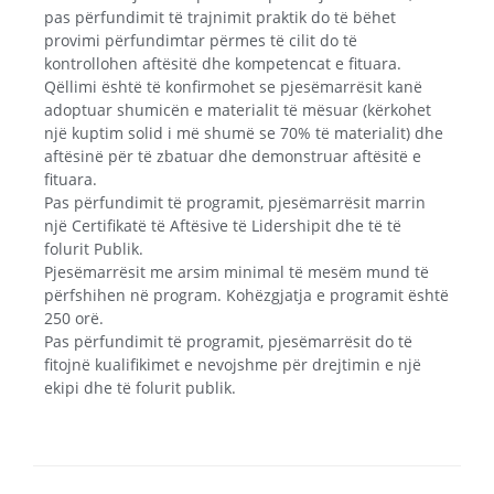
pas përfundimit të trajnimit praktik do të bëhet
provimi përfundimtar përmes të cilit do të
kontrollohen aftësitë dhe kompetencat e fituara.
Qëllimi është të konfirmohet se pjesëmarrësit kanë
adoptuar shumicën e materialit të mësuar (kërkohet
një kuptim solid i më shumë se 70% të materialit) dhe
aftësinë për të zbatuar dhe demonstruar aftësitë e
fituara.
Pas përfundimit të programit, pjesëmarrësit marrin
një Certifikatë të Aftësive të Lidershipit dhe të të
folurit Publik.
Pjesëmarrësit me arsim minimal të mesëm mund të
përfshihen në program. Kohëzgjatja e programit është
250 orë.
Pas përfundimit të programit, pjesëmarrësit do të
fitojnë kualifikimet e nevojshme për drejtimin e një
ekipi dhe të folurit publik.