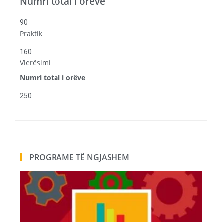
Numri total i orëve
90
Praktik
160
Vlerësimi
Numri total i orëve
250
PROGRAME TË NGJASHEM