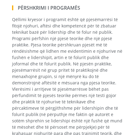
PËRSHKRIMI I PROGRAMËS
Qëllimi kryesor i programit është që pjesëmarrësi të
fitojë njohuri, aftësi dhe kompetencë për të zbatuar
teknikat bazë për lidership dhe të folur në publik.
Programi përfshin një pjesë teorike dhe një pjesë
praktike. Pjesa teorike përshkruan pjesët më të
rëndësishme që lidhen me evidentimin e njohurive në
fushën e lidershipit, artin e të folurit publik dhe
joformal dhe të folurit publik. Në pjesën praktike,
pjesëmarrësit në grup pritet të praktikojnë dhe
menaxhojnë grupin, si një mënyrë ku do të
demonstrojnë aftësitë e mësuara nga pjesa teorike.
Vlerësimi i arritjeve të pjesëmarrësve bëhet pas
përfundimit të pjesës teorike përmes një testi gojor
dhe praktik të njohurive të teknikave dhe
përcaktimeve të përgjithshme për lidershipin dhe të
folurit publik (në përputhje me faktin që autorët e
sotëm shprehin se lidershipi është një fushë që mund
të mësohet dhe të përsoset me përpjekje) për të
krahasuar njohuritë para dhe pas trajnimit teorik, dhe