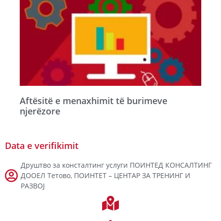
Aftësitë e menaxhimit të burimeve
njerëzore
Data e verifikimit
Друштво за консталтинг услуги ПОИНТЕД КОНСАЛТИНГ
ДООЕЛ Тетово, ПОИНТЕТ – ЦЕНТАР ЗА ТРЕНИНГ И
РАЗВОЈ
-