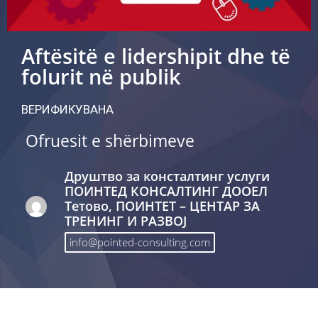
Aftësitë e lidershipit dhe të
folurit në publik
ВЕРИФИКУВАНА
Ofruesit e shërbimeve
Друштво за консталтинг услуги
ПОИНТЕД КОНСАЛТИНГ ДООЕЛ
Тетово, ПОИНТЕТ – ЦЕНТАР ЗА
ТРЕНИНГ И РАЗВОЈ
info@pointed-consulting.com