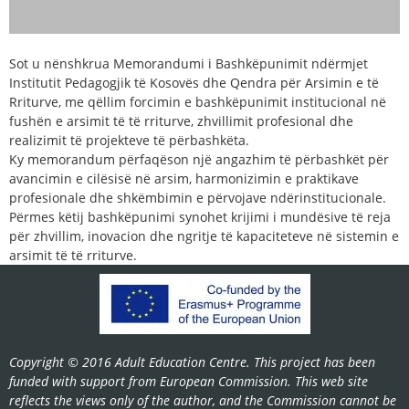
Sot u nënshkrua Memorandumi i Bashkëpunimit ndërmjet
Institutit Pedagogjik të Kosovës dhe Qendra për Arsimin e të
Rriturve, me qëllim forcimin e bashkëpunimit institucional në
fushën e arsimit të të rriturve, zhvillimit profesional dhe
realizimit të projekteve të përbashkëta.
Ky memorandum përfaqëson një angazhim të përbashkët për
avancimin e cilësisë në arsim, harmonizimin e praktikave
profesionale dhe shkëmbimin e përvojave ndërinstitucionale.
Përmes këtij bashkëpunimi synohet krijimi i mundësive të reja
për zhvillim, inovacion dhe ngritje të kapaciteteve në sistemin e
arsimit të të rriturve.
Copyright © 2016 Adult Education Centre. This project has been
funded with support from European Commission. This web site
reflects the views only of the author, and the Commission cannot be