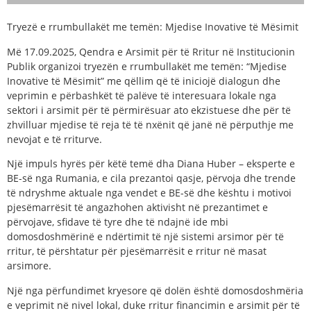
Tryezë e rrumbullakët me temën: Mjedise Inovative të Mësimit
Më 17.09.2025, Qendra e Arsimit për të Rritur në Institucionin
Publik organizoi tryezën e rrumbullakët me temën: “Mjedise
Inovative të Mësimit” me qëllim që të iniciojë dialogun dhe
veprimin e përbashkët të palëve të interesuara lokale nga
sektori i arsimit për të përmirësuar ato ekzistuese dhe për të
zhvilluar mjedise të reja të të nxënit që janë në përputhje me
nevojat e të rriturve.
Një impuls hyrës për këtë temë dha Diana Huber – eksperte e
BE-së nga Rumania, e cila prezantoi qasje, përvoja dhe trende
të ndryshme aktuale nga vendet e BE-së dhe kështu i motivoi
pjesëmarrësit të angazhohen aktivisht në prezantimet e
përvojave, sfidave të tyre dhe të ndajnë ide mbi
domosdoshmërinë e ndërtimit të një sistemi arsimor për të
rritur, të përshtatur për pjesëmarrësit e rritur në masat
arsimore.
Një nga përfundimet kryesore që dolën është domosdoshmëria
e veprimit në nivel lokal, duke rritur financimin e arsimit për të