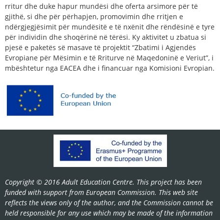
rritur dhe duke hapur mundësi dhe oferta arsimore për të
gjithë, si dhe për përhapjen, promovimin dhe rritjen e
ndërgjegjësimit për mundësitë e të nxënit dhe rëndësinë e tyre
për individin dhe shoqërinë në tërësi. Ky aktivitet u zbatua si
pjesë e paketës së masave të projektit “Zbatimi i Agjendës
Evropiane për Mësimin e të Rriturve në Maqedoninë e Veriut”, i
mbështetur nga EACEA dhe i financuar nga Komisioni Evropian.
Copyright © 2016 Adult Education Centre. This project has been
funded with support from European Commission. This web site
reflects the views only of the author, and the Commission cannot be
held responsible for any use which may be made of the information