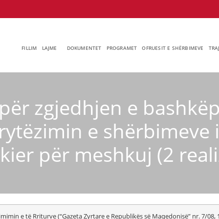
FILLIM
LAJME
DOKUMENTET
PROGRAMET
OFRUESIT E SHËRBIMEVE
TRA
për zgjedhjen e bashkëp
rytëzimin e shërbimeve i
ier për meshkuj (2 reali
in e të Rriturve (“Gazeta Zyrtare e Republikës së Maqedonisë” nr. 7/08, 17/