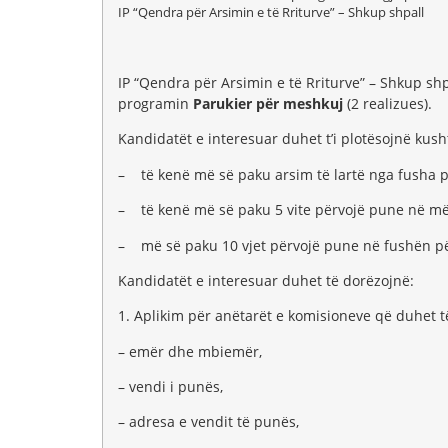
IP “Qendra për Arsimin e të Rriturve” – Shkup shpall
IP “Qendra për Arsimin e të Rriturve” – Shkup sh
programin
Parukier për meshkuj
(2 realizues).
Kandidatët e interesuar duhet t’i plotësojnë kusht
– të kenë më së paku arsim të lartë nga fusha p
– të kenë më së paku 5 vite përvojë pune në m
– më së paku 10 vjet përvojë pune në fushën pë
Kandidatët e interesuar duhet të dorëzojnë:
1. Aplikim për anëtarët e komisioneve që duhet 
– emër dhe mbiemër,
– vendi i punës,
– adresa e vendit të punës,