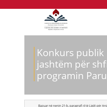
Konkurs publik 
jashtëm për shf
programin Paruk
Bazuar në nenin 21-b, paragrafi 4 të Ligjit për Arsimim