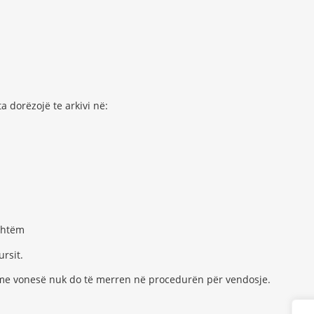
dorëzojë te arkivi në:
shtëm
ursit.
e vonesë nuk do të merren në procedurën për vendosje.