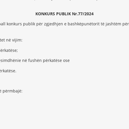
KONKURS PUBLIK Nr.
77
/202
4
pall konkurs publik për zgjedhjen e bashkëpunëtorit të jashtëm për
et në vijim:
ërkatëse;
ësimdhënie në fushën përkatëse ose
rkatëse.
të përmbajë: