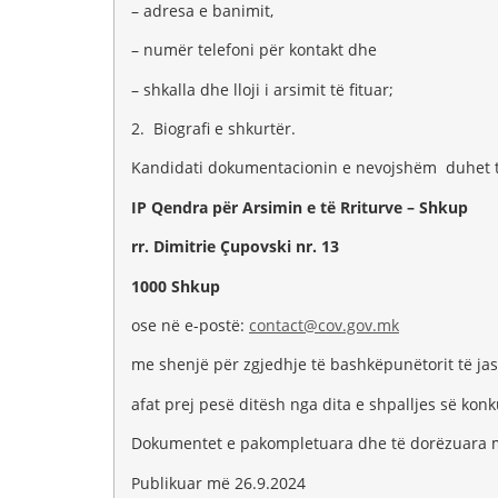
– adresa e banimit,
– numër telefoni për kontakt dhe
– shkalla dhe lloji i arsimit të fituar;
2. Biografi e shkurtër.
Kandidati dokumentacionin e nevojshëm duhet ta 
IP Qendra për Arsimin e të Rriturve – Shkup
rr. Dimitrie Çupovski nr. 13
1000 Shkup
ose në e-postë:
contact@cov.gov.mk
me shenjë për zgjedhje të bashkëpunëtorit të ja
afat prej pesë ditësh nga dita e shpalljes së konk
Dokumentet e pakompletuara dhe të dorëzuara m
Publikuar më 26.9.2024