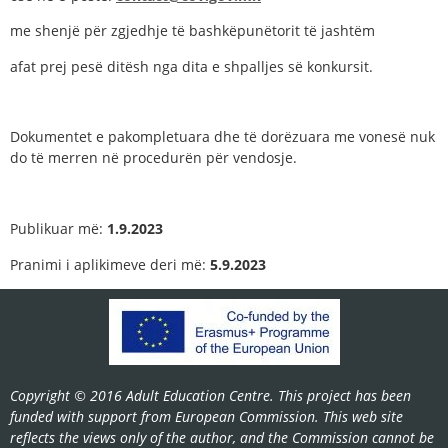
me shenjë për zgjedhje të bashkëpunëtorit të jashtëm
afat prej pesë ditësh nga dita e shpalljes së konkursit.
Dokumentet e pakompletuara dhe të dorëzuara me vonesë nuk
do të merren në procedurën për vendosje.
Publikuar më:
1.9.2023
Pranimi i aplikimeve deri më:
5.9.2023
Copyright © 2016 Adult Education Centre. This project has been
funded with support from European Commission. This web site
reflects the views only of the author, and the Commission cannot be