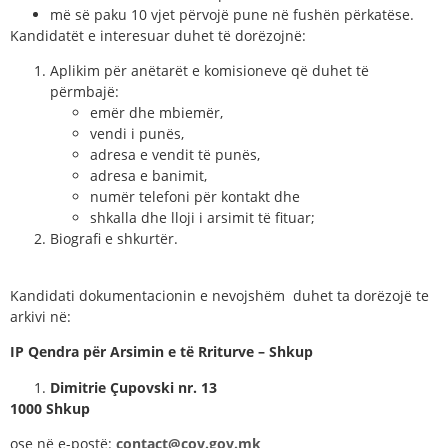
më së paku 10 vjet përvojë pune në fushën përkatëse.
Kandidatët e interesuar duhet të dorëzojnë:
Aplikim për anëtarët e komisioneve që duhet të
përmbajë:
emër dhe mbiemër,
vendi i punës,
adresa e vendit të punës,
adresa e banimit,
numër telefoni për kontakt dhe
shkalla dhe lloji i arsimit të fituar;
Biografi e shkurtër.
Kandidati dokumentacionin e nevojshëm duhet ta dorëzojë te
arkivi në:
IP Qendra për Arsimin e të Rriturve – Shkup
Dimitrie Çupovski nr. 13
1000 Shkup
ose në e-postë:
contact@cov.gov.mk