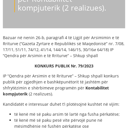
kompjuterik (2 realizues).
Bazuar në nenin 26-b, paragrafi 4 të Ligjit për Arsimimin e të
Rriturve (“Gazeta Zyrtare e Republikës së Maqedonisë” nr. 7/08,
17/11, 51/11, 74/12, 41/14, 144/14, 146/15, 30/16и 64/18) IP
“Qendra për Arsimin e të Rriturve” – Shkup shpall
KONKURS PUBLIK
Nr.
79
/2023
IP “Qendra për Arsimin e të Rriturve” – Shkup shpall konkurs
publik për zgjedhjen e bashkëpunëtorit të jashtëm për
shfrytëzimin e shërbimeve programën për
Kontabilitet
kompjuterik
(2 realizues).
Kandidatët e interesuar duhet t’i plotësojnë kushtet në vijim:
të kenë më së paku arsim të lartë nga fusha përkatëse;
të kenë më së paku pesë vite përvojë pune në
mësimdhënie në fushën përkatëse ose