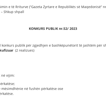
mimin e të Rriturve (“Gazeta Zyrtare e Republikës së Maqedonisë” nr.
” – Shkup shpall
KONKURS PUBLIK n
r.52/ 202
3
ll konkurs publik për zgjedhjen e bashkëpunëtorit të jashtëm për s
 kufizuar
(2 realizues)
 në vijim:
përkatëse;
në mësimdhënie në fushën përkatëse ose
ërkatëse.