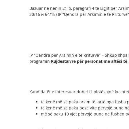
Bazuar në nenin 21-b, paragrafi 4 të Ligjit për Arsi
30/16 и 64/18) IP “Qendra për Arsimin e të Rriturve
IP “Qendra për Arsimin e të Rriturve” – Shkup shpa
programin
Kujdestar/re për personat me aftësi të
Kandidatët e interesuar duhet t’i plotësojnë kushtet
të kenë më së paku arsim të lartë nga fusha 
të kenë më së paku pesë vite përvojë pune 
më së paku 10 vjet përvojë pune në fushën p