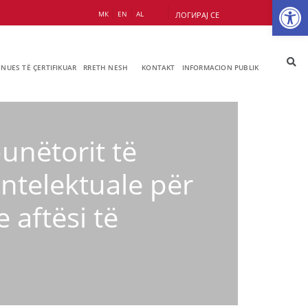
Op
МК
EN
AL
ЛОГИРАЈ СЕ
JNUES TË ÇERTIFIKUAR
RRETH NESH
KONTAKT
INFORMACION PUBLIK
unëtorit të
ntelektuale për
 aftësi të