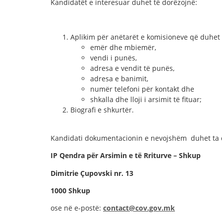
Kandidatët e interesuar duhet të dorëzojnë:
Aplikim për anëtarët e komisioneve që duhet
emër dhe mbiemër,
vendi i punës,
adresa e vendit të punës,
adresa e banimit,
numër telefoni për kontakt dhe
shkalla dhe lloji i arsimit të fituar;
Biografi e shkurtër.
Kandidati dokumentacionin e nevojshëm duhet ta do
IP Qendra për Arsimin e të Rriturve – Shkup
Dimitrie Çupovski nr. 13
1000 Shkup
ose në e-postë:
contact@cov.gov.mk