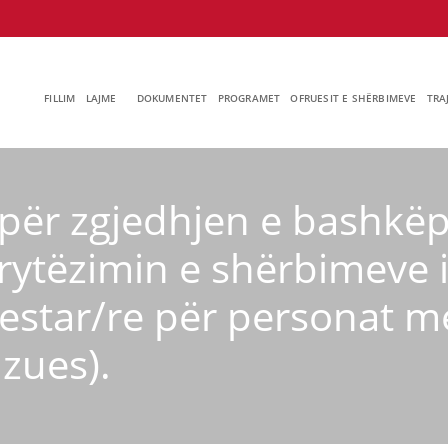
FILLIM
LAJME
DOKUMENTET
PROGRAMET
OFRUESIT E SHËRBIMEVE
TRA
për zgjedhjen e bashkëp
rytëzimin e shërbimeve i
star/re për personat me
izues).