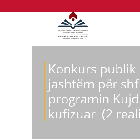
Konkurs publik 
jashtëm për shf
programin Kujde
kufizuar (2 real