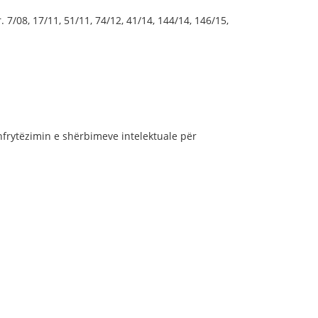
 7/08, 17/11, 51/11, 74/12, 41/14, 144/14, 146/15,
hfrytëzimin e shërbimeve intelektuale për