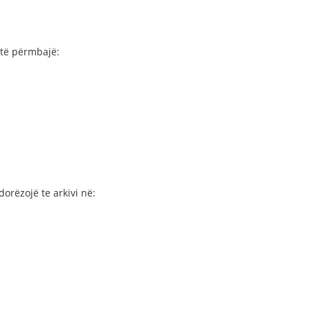
 të përmbajë:
rëzojë te arkivi në: