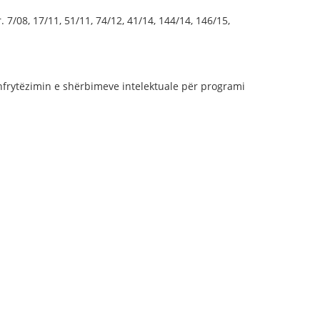
 7/08, 17/11, 51/11, 74/12, 41/14, 144/14, 146/15,
shfrytëzimin e shërbimeve intelektuale për programi