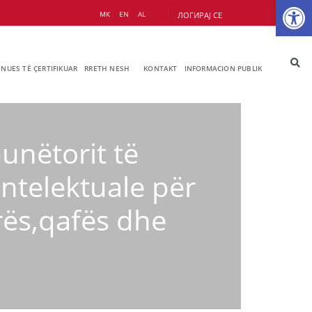
Op
МК
EN
AL
ЛОГИРАЈ СЕ
JNUES TË ÇERTIFIKUAR
RRETH NESH
KONTAKT
INFORMACION PUBLIK
unëtorit të
ntelektuale për
rës,qafës dhe