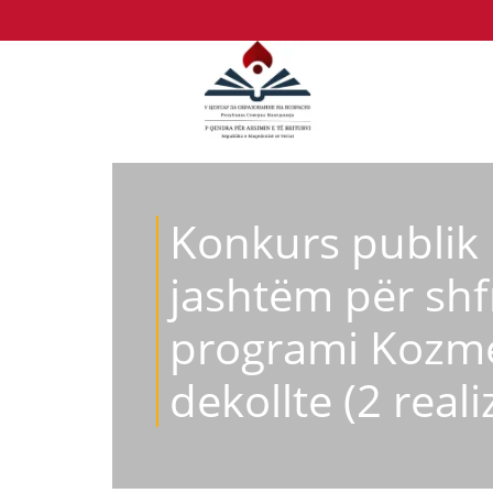
Konkurs publik 
jashtëm për shf
programi Kozmet
dekollte (2 reali