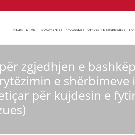
FILLIM
LAJME
DOKUMENTET
PROGRAMET
OFRUESIT E SHËRBIMEVE
TRA
për zgjedhjen e bashkëp
rytëzimin e shërbimeve i
içar për kujdesin e fyti
zues)