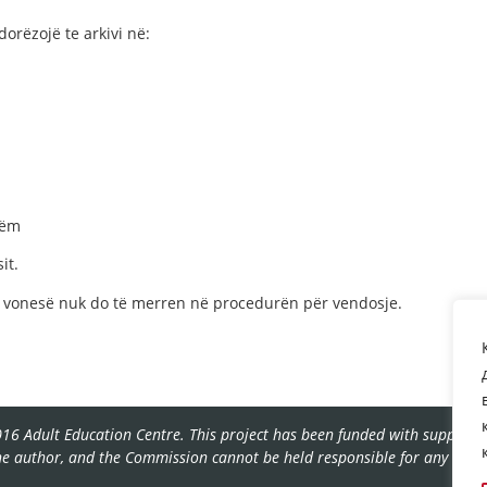
rëzojë te arkivi në:
tëm
it.
vonesë nuk do të merren në procedurën për vendosje.
16 Adult Education Centre. This project has been funded with support f
the author, and the Commission cannot be held responsible for any use