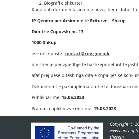
Biografi e shkurtër.
Kandidati dokumentacionin e nevojshëm duhet ta do
IP Qendra për Arsimin e të Rriturve – Shkup
Dimitrie Çupovski nr. 13
1000 Shkup
ose në e-postë:
contact@cov.gov.mk
me shenjë për zgjedhje të bashkëpunëtorit të jash
afat prej pesë ditësh nga dita e shpalljes së konkurs
Dokumentet e pakompletuara dhe të dorëzuara me 
Publikuar më:
15
.0
5.20
23
Pranimi i aplikimeve deri më:
19.05.20
23
Copyright © 20
views only of 
therein.