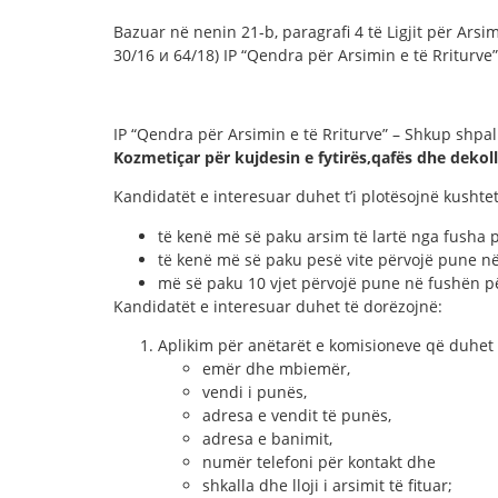
Bazuar në nenin 21-b, paragrafi 4 të Ligjit për Arsi
30/16 и 64/18) IP “Qendra për Arsimin e të Rriturve
IP “Qendra për Arsimin e të Rriturve” – Shkup shpa
Kozmetiçar për kujdesin e fytirës,qafës dhe dekol
Kandidatët e interesuar duhet t’i plotësojnë kushtet
të kenë më së paku arsim të lartë nga fusha 
të kenë më së paku pesë vite përvojë pune 
më së paku 10 vjet përvojë pune në fushën p
Kandidatët e interesuar duhet të dorëzojnë:
Aplikim për anëtarët e komisioneve që duhet
emër dhe mbiemër,
vendi i punës,
adresa e vendit të punës,
adresa e banimit,
numër telefoni për kontakt dhe
shkalla dhe lloji i arsimit të fituar;