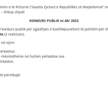
mimin e të Rriturve (“Gazeta Zyrtare e Republikës së Maqedonisë” nr.
” – Shkup shpall
KONKURS PUBLIK n
r.
48/
202
3
ll konkurs publik për zgjedhjen e bashkëpunëtorit të jashtëm për 
lte
(2 realizues).
 në vijim:
përkatëse;
në mësimdhënie në fushën përkatëse ose
ërkatëse.
 të përmbajë: