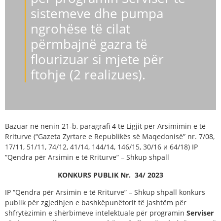
sistemeve dhe pumpa
ngrohëse të cilat
përmbajnë gazra të
flourizuar si mjete për
ftohje (2 realizues).
Bazuar në nenin 21-b, paragrafi 4 të Ligjit për Arsimimin e të
Rriturve (“Gazeta Zyrtare e Republikës së Maqedonisë” nr. 7/08,
17/11, 51/11, 74/12, 41/14, 144/14, 146/15, 30/16 и 64/18) IP
“Qendra për Arsimin e të Rriturve” – Shkup shpall
KONKURS PUBLIK
Nr.
34
/ 20
2
3
IP “Qendra për Arsimin e të Rriturve” – Shkup shpall konkurs
publik për zgjedhjen e bashkëpunëtorit të jashtëm për
shfrytëzimin e shërbimeve intelektuale për programin
Serviser