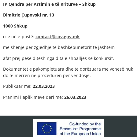
IP Qendra për Arsimin e të Rriturve – Shkup
Dimitrie Çupovski nr. 13
1000 Shkup
ose në e-postë:
contact@cov.gov.mk
me shenjë për zgjedhje të bashkëpunëtorit të jashtëm
afat prej pesë ditësh nga dita e shpalljes së konkursit.
Dokumentet e pakompletuara dhe të dorëzuara me vonesë nuk
do të merren në procedurën për vendosje.
Publikuar më:
2
2
.0
3
.202
3
Pranimi i aplikimeve deri më:
26.03
.202
3