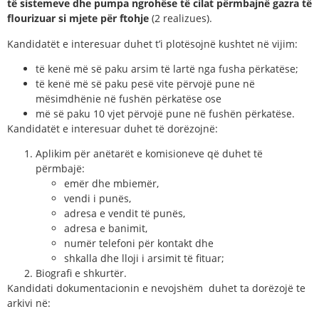
të sistemeve dhe pumpa ngrohëse të cilat përmbajnë gazra të
flourizuar si mjete për ftohje
(2 realizues).
Kandidatët e interesuar duhet t’i plotësojnë kushtet në vijim:
të kenë më së paku arsim të lartë nga fusha përkatëse;
të kenë më së paku pesë vite përvojë pune në
mësimdhënie në fushën përkatëse ose
më së paku 10 vjet përvojë pune në fushën përkatëse.
Kandidatët e interesuar duhet të dorëzojnë:
Aplikim për anëtarët e komisioneve që duhet të
përmbajë:
emër dhe mbiemër,
vendi i punës,
adresa e vendit të punës,
adresa e banimit,
numër telefoni për kontakt dhe
shkalla dhe lloji i arsimit të fituar;
Biografi e shkurtër.
Kandidati dokumentacionin e nevojshëm duhet ta dorëzojë te
arkivi në: