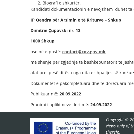
Biografi e shkurtër.
Kandidati dokumentacionin e nevojshëm duhet ta do
IP Qendra për Arsimin e të Rriturve – Shkup
Dimitrie Çupovski nr. 13
1000 Shkup
ose në e-postë:
contact@cov.gov.mk
me shenjë për zgjedhje të bashkëpunëtorit të jash
afat prej pesë ditësh nga dita e shpalljes së konkurs
Dokumentet e pakompletuara dhe të dorëzuara me 
Publikuar më:
20.
09
.20
2
2
Pranimi i aplikimeve deri më:
24.
0
9.2022
Copyright © 20
views only of 
therein.