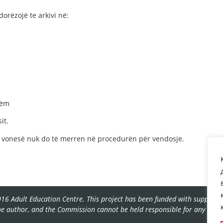
rëzojë te arkivi në:
tëm
it.
vonesë nuk do të merren në procedurën për vendosje.
16 Adult Education Centre. This project has been funded with support f
the author, and the Commission cannot be held responsible for any use