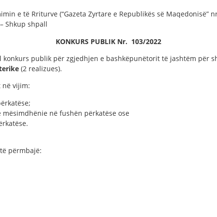
mimin e të Rriturve (“Gazeta Zyrtare e Republikës së Maqedonisë” nr.
 – Shkup shpall
KONKURS PUBLIK Nr.
103
/2022
ll konkurs publik për zgjedhjen e bashkëpunëtorit të jashtëm për 
terike
(2 realizues).
 në vijim:
përkatëse;
në mësimdhënie në fushën përkatëse ose
ërkatëse.
 të përmbajë: