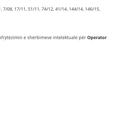
 7/08, 17/11, 51/11, 74/12, 41/14, 144/14, 146/15,
shfrytëzimin e shërbimeve intelektuale për
Operator