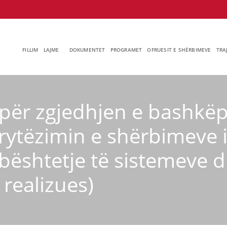
FILLIM
LAJME
DOKUMENTET
PROGRAMET
OFRUESIT E SHËRBIMEVE
TRA
për zgjedhjen e bashkëp
rytëzimin e shërbimeve i
ështetje të sistemeve d
 realizues)