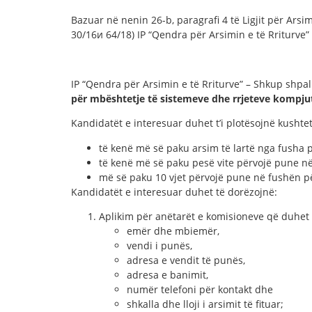
Bazuar në nenin 26-b, paragrafi 4 të Ligjit për Arsi
30/16и 64/18) IP “Qendra për Arsimin e të Rriturve”
IP “Qendra për Arsimin e të Rriturve” – Shkup shpa
për mbështetje të sistemeve
dhe rrjeteve kompju
Kandidatët e interesuar duhet t’i plotësojnë kushtet
të kenë më së paku arsim të lartë nga fusha 
të kenë më së paku pesë vite përvojë pune 
më së paku 10 vjet përvojë pune në fushën p
Kandidatët e interesuar duhet të dorëzojnë:
Aplikim për anëtarët e komisioneve që duhet
emër dhe mbiemër,
vendi i punës,
adresa e vendit të punës,
adresa e banimit,
numër telefoni për kontakt dhe
shkalla dhe lloji i arsimit të fituar;