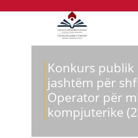
Konkurs publik 
jashtëm për shf
Operator për mb
kompjuterike (2