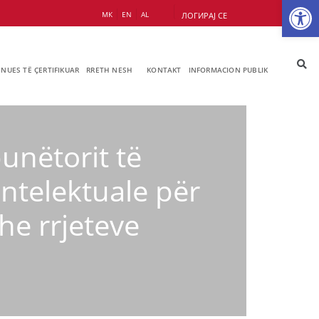
Op
МК
EN
AL
ЛОГИРАЈ СЕ
JNUES TË ÇERTIFIKUAR
RRETH NESH
KONTAKT
INFORMACION PUBLIK
unëtorit të
ntelektuale për
he rrjeteve