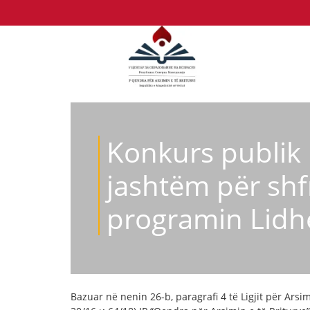
Konkurs publik 
jashtëm për shf
programin Lidhë
Bazuar në nenin 26-b, paragrafi 4 të Ligjit për Arsi