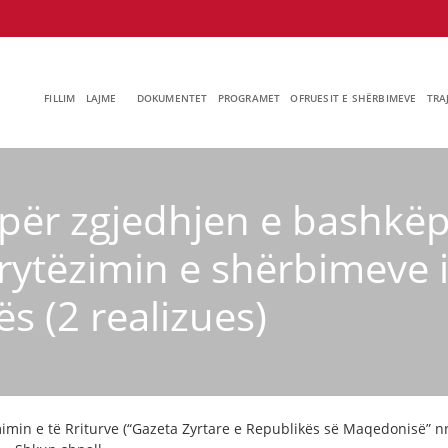
FILLIM
LAJME
DOKUMENTET
PROGRAMET
OFRUESIT E SHËRBIMEVE
TRA
për zgjedhjen e bashkëp
rytëzimin e shërbimeve i
s (2 realizues)
mimin e të Rriturve (“Gazeta Zyrtare e Republikës së Maqedonisë” nr.