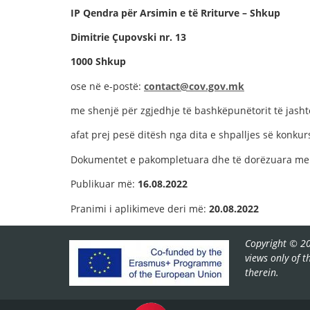
IP Qendra për Arsimin e të Rriturve – Shkup
Dimitrie Çupovski nr. 13
1000 Shkup
ose në e-postë:
contact@cov.gov.mk
me shenjë për zgjedhje të bashkëpunëtorit të jash
afat prej pesë ditësh nga dita e shpalljes së konkurs
Dokumentet e pakompletuara dhe të dorëzuara me 
Publikuar më:
16
.0
8
.2022
Pranimi i aplikimeve deri më:
20.08
.2022
Copyright © 20
views only of 
therein.