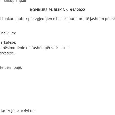
” – Shkup shpall
KONKURS PUBLIK
Nr.
91
/ 20
2
2
ll konkurs publik për zgjedhjen e bashkëpunëtorit të jashtëm për s
 në vijim:
përkatëse;
në mësimdhënie në fushën përkatëse ose
ërkatëse.
 të përmbajë:
rëzojë te arkivi në: