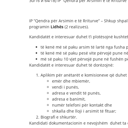
30/16 и 64/18) IP “Qendra për Arsimin e të Rriturve
IP “Qendra për Arsimin e të Rriturve” – Shkup shpa
programin
Lidhës
(2 realizues).
Kandidatët e interesuar duhet t’i plotësojnë kushtet
të kenë më së paku arsim të lartë nga fusha 
të kenë më së paku pesë vite përvojë pune 
më së paku 10 vjet përvojë pune në fushën p
Kandidatët e interesuar duhet të dorëzojnë:
Aplikim për anëtarët e komisioneve që duhet
emër dhe mbiemër,
vendi i punës,
adresa e vendit të punës,
adresa e banimit,
numër telefoni për kontakt dhe
shkalla dhe lloji i arsimit të fituar;
Biografi e shkurtër.
Kandidati dokumentacionin e nevojshëm duhet ta do