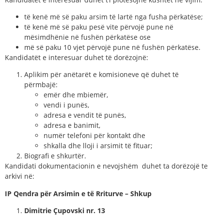
të kenë më së paku arsim të lartë nga fusha përkatëse;
të kenë më së paku pesë vite përvojë pune në
mësimdhënie në fushën përkatëse ose
më së paku 10 vjet përvojë pune në fushën përkatëse.
Kandidatët e interesuar duhet të dorëzojnë:
Aplikim për anëtarët e komisioneve që duhet të
përmbajë:
emër dhe mbiemër,
vendi i punës,
adresa e vendit të punës,
adresa e banimit,
numër telefoni për kontakt dhe
shkalla dhe lloji i arsimit të fituar;
Biografi e shkurtër.
Kandidati dokumentacionin e nevojshëm duhet ta dorëzojë te
arkivi në:
IP Qendra për Arsimin e të Rriturve – Shkup
Dimitrie Çupovski nr. 13