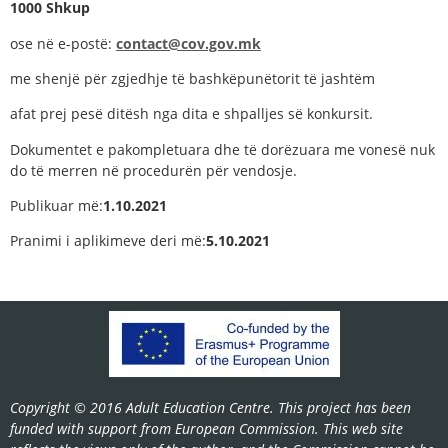
1000 Shkup
ose në e-postë:
contact@cov.gov.mk
me shenjë për zgjedhje të bashkëpunëtorit të jashtëm
afat prej pesë ditësh nga dita e shpalljes së konkursit.
Dokumentet e pakompletuara dhe të dorëzuara me vonesë nuk
do të merren në procedurën për vendosje.
Publikuar më:
1.10.2021
Pranimi i aplikimeve deri më:
5.10.2021
Copyright © 2016 Adult Education Centre. This project has been
funded with support from European Commission. This web site