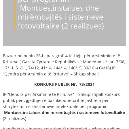
Montues,instalues dhe
mirëmbajtës i sistemeve
fotovoltaike (2 realizues)
Bazuar në nenin 26-b, paragrafi 4 të Ligjit për Arsimimin e të
Rriturve (“Gazeta Zyrtare e Republikës së Maqedonisë” nr. 7/08,
17/11, 51/11, 74/12, 41/14, 144/14, 146/15, 30/16 и 64/18) IP
“Qendra për Arsimin e të Rriturve” – Shkup shpall
KONKURS PUBLIK
Nr.
73
/
2021
IP “Qendra për Arsimin e të Rriturve” – Shkup shpall konkurs
publik për zgjedhjen e bashkëpunëtorit të jashtëm për
shfrytëzimin e shërbimeve intelektuale për programin
Montues,instalues dhe
mirëmbajtës
i sistemeve fotovoltaike
(2 realizues)
Kandidatët e interesuar duhet t’i plotësojnë kushtet në vijim: