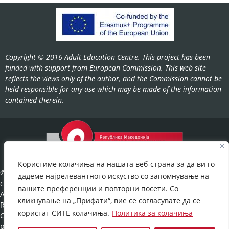
Copyright © 2016 Adult Education Centre. This project has been
funded with support from European Commission. This web site
reflects the views only of the author, and the Commission cannot be
held responsible for any use which may be made of the information
contained therein.
Користиме колачиња на нашата веб-страна за да ви го
©2022-
дадеме најрелевантното искуство со запомнување на
cov.gov.mk.
вашите преференции и повторни посети. Со
All Rights
кликнување на „Прифати“, вие се согласувате да се
Reserved.
користат СИТЕ колачиња.
Политика за колачиња
Cookies
policy
©