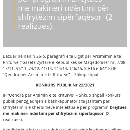
me makineri ndërtimi për
shfrytëzim sipërfaqësor (2
realizues).
Bazuar në nenin 26-b, paragrafi 4 të Ligjit për Arsimimin e të
Rriturve (“Gazeta Zyrtare e Republikës së Maqedonisë” nr. 7/08,
17/11, 51/11, 74/12, 41/14, 144/14, 146/15, 30/16 и 64/18) IP
“Qendra për Arsimin e të Rriturve” – Shkup shpall
KONKURS PUBLIK Nr.
22
/202
1
IP “Qendra për Arsimin e të Rriturve” – Shkup shpall konkurs
publik për zgjedhjen e bashkëpunëtorit të jashtëm për
shfrytëzimin e shërbimeve intelektuale për programin
Drejtues
me makineri ndërtimi për shfrytëzim sipërfaqësor
(2
realizues).
Kandidatët e interesuar duhet t’i plotësojnë kushtet në vijim: