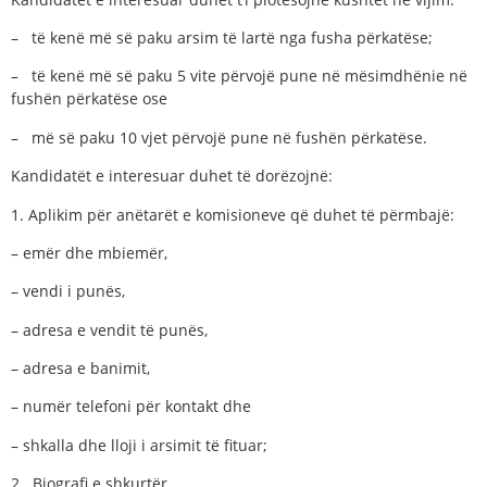
– të kenë më së paku arsim të lartë nga fusha përkatëse;
– të kenë më së paku 5 vite përvojë pune në mësimdhënie në
fushën përkatëse ose
– më së paku 10 vjet përvojë pune në fushën përkatëse.
Kandidatët e interesuar duhet të dorëzojnë:
1. Aplikim për anëtarët e komisioneve që duhet të përmbajë:
– emër dhe mbiemër,
– vendi i punës,
– adresa e vendit të punës,
– adresa e banimit,
– numër telefoni për kontakt dhe
– shkalla dhe lloji i arsimit të fituar;
2. Biografi e shkurtër.