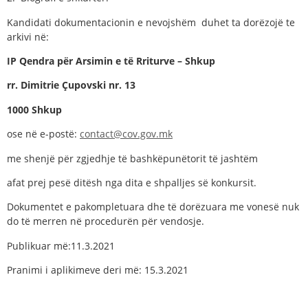
Kandidati dokumentacionin e nevojshëm duhet ta dorëzojë te
arkivi në:
IP Qendra për Arsimin e të Rriturve – Shkup
rr. Dimitrie Çupovski nr. 13
1000 Shkup
ose në e-postë:
contact@cov.gov.mk
me shenjë për zgjedhje të bashkëpunëtorit të jashtëm
afat prej pesë ditësh nga dita e shpalljes së konkursit.
Dokumentet e pakompletuara dhe të dorëzuara me vonesë nuk
do të merren në procedurën për vendosje.
Publikuar më:11.3.2021
Pranimi i aplikimeve deri më: 15.3.2021