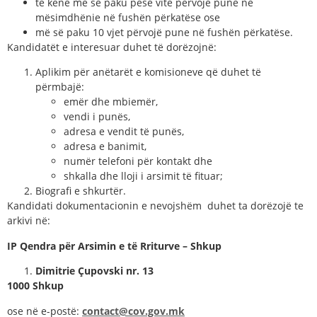
të kenë më së paku pesë vite përvojë pune në
mësimdhënie në fushën përkatëse ose
më së paku 10 vjet përvojë pune në fushën përkatëse.
Kandidatët e interesuar duhet të dorëzojnë:
Aplikim për anëtarët e komisioneve që duhet të
përmbajë:
emër dhe mbiemër,
vendi i punës,
adresa e vendit të punës,
adresa e banimit,
numër telefoni për kontakt dhe
shkalla dhe lloji i arsimit të fituar;
Biografi e shkurtër.
Kandidati dokumentacionin e nevojshëm duhet ta dorëzojë te
arkivi në:
IP Qendra për Arsimin e të Rriturve – Shkup
Dimitrie Çupovski nr. 13
1000 Shkup
ose në e-postë:
contact@cov.gov.mk