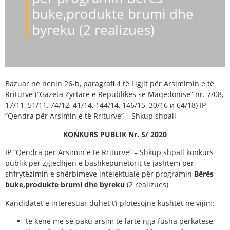
buke,produkte brumi dhe
byreku (2 realizues)
Bazuar në nenin 26-b, paragrafi 4 të Ligjit për Arsimimin e të
Rriturve (“Gazeta Zyrtare e Republikës së Maqedonisë” nr. 7/08,
17/11, 51/11, 74/12, 41/14, 144/14, 146/15, 30/16 и 64/18) IP
“Qendra për Arsimin e të Rriturve” – Shkup shpall
KONKURS PUBLIK
Nr.
5
/ 2020
IP “Qendra për Arsimin e të Rriturve” – Shkup shpall konkurs
publik për zgjedhjen e bashkëpunëtorit të jashtëm për
shfrytëzimin e shërbimeve intelektuale për programin
Bërës
buke,produkte brumi dhe byreku
(2 realizues)
Kandidatët e interesuar duhet t’i plotësojnë kushtet në vijim:
të kenë më së paku arsim të lartë nga fusha përkatëse;