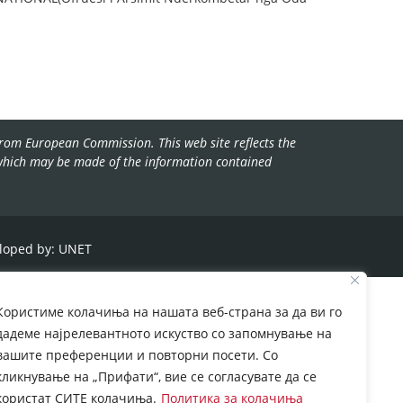
rom European Commission. This web site reflects the
 which may be made of the information contained
loped by:
UNET
Користиме колачиња на нашата веб-страна за да ви го
дадеме најрелевантното искуство со запомнување на
вашите преференции и повторни посети. Со
кликнување на „Прифати“, вие се согласувате да се
користат СИТЕ колачиња.
Политика за колачиња