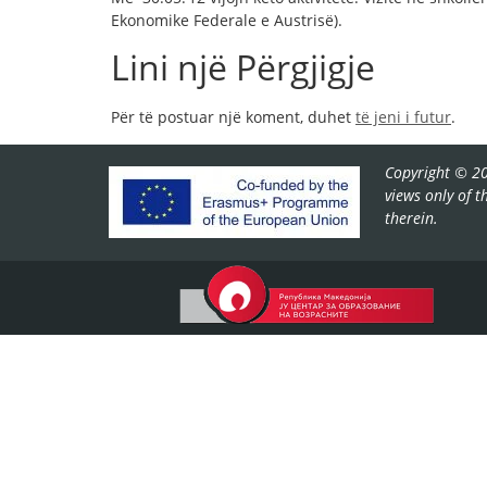
Ekonomike Federale e Austrisë).
Lini një Përgjigje
Për të postuar një koment, duhet
të jeni i futur
.
Copyright © 20
views only of 
therein.