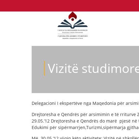
Vizitë studimor
Delegacioni I ekspertëve nga Maqedonia për arsimi
Drejtoresha e Qendrës për arsimimin e të rriturve
29.05.’12 Drejtoresha e Qendrës do marë pjesë në 
Edukimi për sipërmarrjen,Turizmi,sipërmarja gjithas
Më 30.05.’12 vijojn këto aktivitete: Vizitë në shk