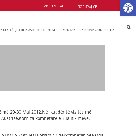
Op
МК
EN
AL
ЛОГИРАЈ СЕ
JNUES TË ÇERTIFIKUAR
RRETH NESH
KONTAKT
INFORMACION PUBLIK
në më 29-30 Maj 2012.Në kuadër të vizitës më
Austrisë,Korniza kombëtare e kualifikimeve,
TERNATIONAL(Ofruesi i Arsimit Ndërkombëtar nga Oda