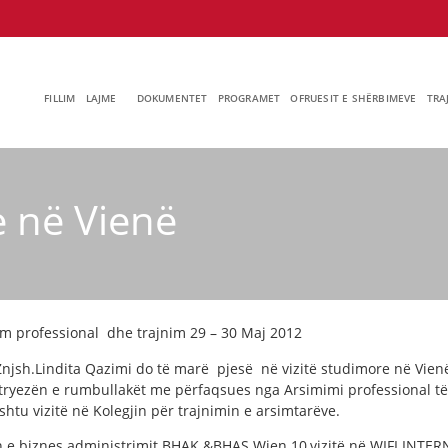
FILLIM
LAJME
DOKUMENTET
PROGRAMET
OFRUESIT E SHËRBIMEVE
TRA
e në Vienë
m professional dhe trajnim 29 – 30 Maj 2012
 Znjsh.Lindita Qazimi do të marë pjesë në vizitë studimore në Vie
tryezën e rumbullakët me përfaqsues nga Arsimimi professional të 
htu vizitë në Kolegjin për trajnimin e arsimtarëve.
ollën e biznes administrimit BHAK &BHAS Wien 10,vizitë në WIFI IN