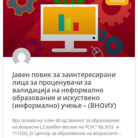
ОГЛАСИ
Јaвен повик за заинтересирани
лица за проценувачи за
валидација на неформално
образование и искуствено
(информално) учење – (ВНОИУ)
Врз основа на член 40 од Законот за образование
на возрасни („Службен весник на РСМ.“ бр.3/25 и
111/26), ЈУ Центар за образование на возрасните –