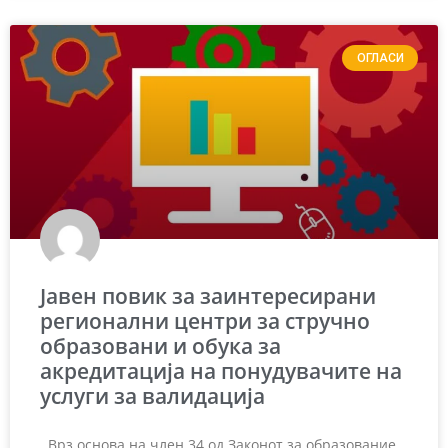
ОГЛАСИ
Јавен повик за заинтересирани
регионални центри за стручно
образовани и обука за
акредитација на понудувачите на
услуги за валидација
Врз основа на член 34 од Законот за образование