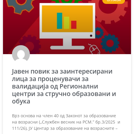
Јавен повик за заинтересирани
лица за проценувачи за
валидација од Регионални
центри за стручно образовани и
обука
Врз основа на член 40 од Законот за образование
на возрасни (,,Службен весник на РСМ.” бр.3/2025 и
111/26), ЈУ Центар за образование на возрасните –