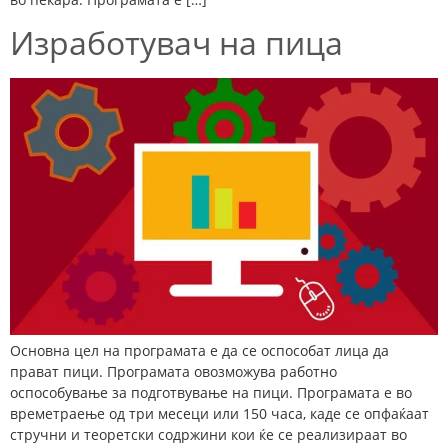
Изработувач на пица
Основна цел на програмата е да се оспособат лица да
прават пици. Програмата овозможува работно
оспособување за подготвување на пици. Програмата е во
времетраење од три месеци или 150 часа, каде се опфаќаат
стручни и теоретски содржини кои ќе се реализираат во