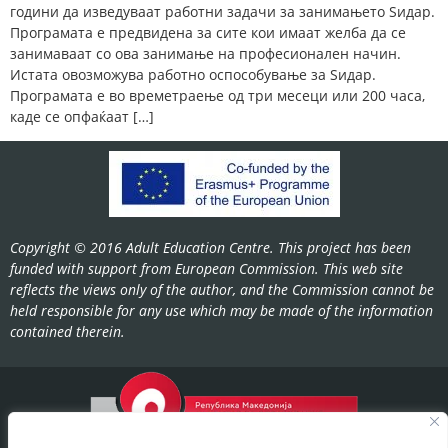
години да изведуваат работни задачи за занимањето Ѕидар.
Програмата е предвидена за сите кои имаат желба да се
занимаваат со ова занимање на професионален начин.
Истата овозможува работно оспособување за Ѕидар.
Програмата е во времетраење од три месеци или 200 часа,
каде се опфаќаат […]
Copyright © 2016 Adult Education Centre. This project has been
funded with support from European Commission. This web site
reflects the views only of the author, and the Commission cannot be
held responsible for any use which may be made of the information
contained therein.