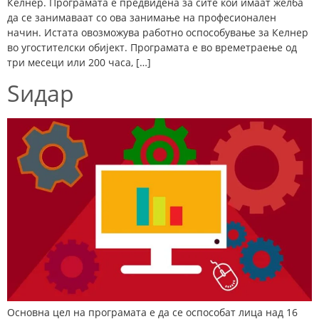
Келнер. Програмата е предвидена за сите кои имаат желба
да се занимаваат со ова занимање на професионален
начин. Истата овозможува работно оспособување за Келнер
во угостителски обијект. Програмата е во времетраење од
три месеци или 200 часа, […]
Sидар
Основна цел на програмата е да се оспособат лица над 16