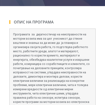
ОПИС НА ПРОГРАМА
Програмата за дијагностичар на неисправности на
моторни возила има за цел учесникот да стекне
вештини и знаења за да може да ја планира и
организира својата работа, го подготвува работното
место, работните уреди, алатот и материјалот,
рационално го користи времето, материјалот и
енергијата, обезбедува квалитетни услуги и извршени
работи, комуницира со соработниците и клиентите, со
почитување на деловните принципи, контролира
исправност на системи, утврдува неисправности на
деловите, демонтира и монтира делови, користи
електрични величини за реализација на конкретни
проблеми, мери електрични величини, чита и толкува
измерени вредности од електрични мерни
инструменти, чита електрични шеми, утврдува
правилна работа на сензори, испитува сензори,
користи програми за моторни возила во електронска