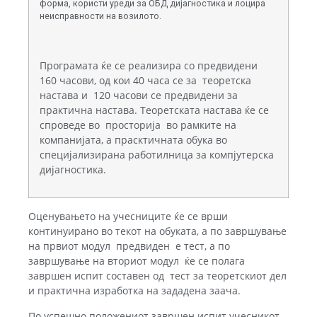
форма, користи уреди за ОБД дијагностика и лоцира
неисправности на возилото.
Програмата ќе се реализира со предвидени
160 часови, од кои 40 часа се за теоретска
настава и 120 часови се предвидени за
практична настава. Теоретската настава ќе се
спроведе во просторија во рамките на
компанијата, а прасктичната обука во
специјализирана работилница за компјутерска
дијагностика.
Оценувањето на учесниците ќе се врши
континуирано во текот на обуката, а по завршување
на првиот модул предвиден е тест, а по
завршување на вториот модул ќе се полага
завршен испит составен од тест за теоретскиот дел
и практична изработка на зададена заача.
По успешно положениот завршен испит учесникот