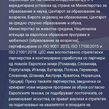
акредитирана установа од страна на Министерство за
образование и наука, Центарот за образование на
возрасни, Бирото за развој на образование, Центарот
за средно стручно образование и обука,
Министерство за животна средина, Национална
агенција за европски образовни програми и
мобилност (образование за возрасни),
сертифицирана со ISO 9001: 2015, ISO 17100:2015 и
ISO 21001:2018. ЦЕС има воспоставено стратегиски
партнерства и континуирано соработува со партнери
од повеќе Европски земји (Романија, Словенија,
Португалија, Италија, Бугарија, Полска, Германија,
Словенија, Шпанија, Австрија, Хрватска, Норвешка,
Турција). Преку таквите партнерства, заеднички се
креираат нови модерни програми за обуки согласно
Европските текови, се подобруваат постоечките, се
разменуваат искуства, се прават анализи и стратегии
за подигнување на квалитетот и понудата на