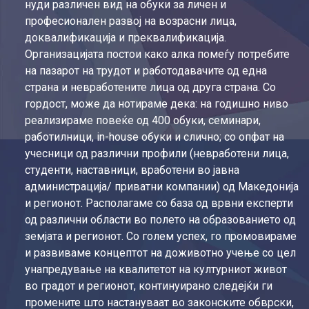
нуди различен вид на обуки за личен и
професионален развој на возрасни лица,
доквалификација и преквалификација.
Организацијата постои како алка помеѓу потребите
на пазарот на трудот и работодавачите од една
страна и невработените лица од друга страна. Со
гордост, може да нотираме дека: на годишно ниво
реализираме повеќе од 400 обуки, семинари,
работилници, in-house обуки и слично; со опфат на
учесници од различни профили (невработени лица,
студенти, наставници, вработени во јавна
администрација/ приватни компании) од Македонија
и регионот. Располагаме со база од врвни експерти
од различни области во полето на образованието од
земјата и регионот. Со голем успех, го промовираме
и развиваме концептот на доживотно учење со цел
унапредување на квалитетот на културниот живот
во градот и регионот, континуирано следејќи ги
промените што настануваат во законските обврски,