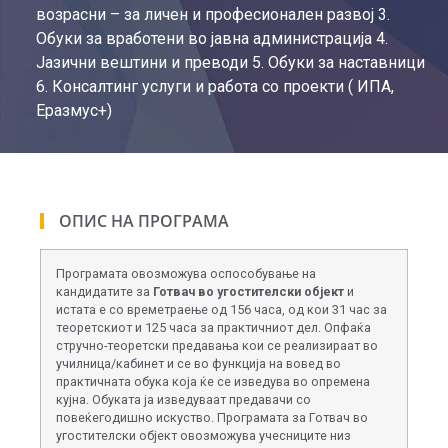
возрасни – за личен и професионален развој 3.
Обуки за вработени во јавна администрација 4.
Јазични вештини и преводи 5. Обуки за наставници
6. Консалтинг услуги и работа со проекти ( ИПА,
Еразмус+)
ОПИС НА ПРОГРАМА
Програмата овозможува оспособување на
кандидатите за
Готвач во угостителски објект
и
истата е со времетраење од 156 часа, од кои 31 час за
теоретскиот и 125 часа за практичниот дел. Опфаќа
стручно-теоретски предавања кои се реализираат во
училница/кабинет и се во функција на вовед во
практичната обука која ќе се изведува во опремена
кујна. Oбуката ја изведуваат предавачи со
повеќегодишно искуство. Програмата за Готвач во
угостителски објект овозможува учесниците низ