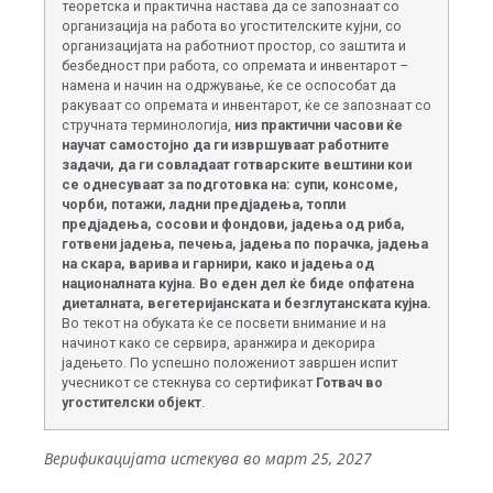
теоретска и практична настава да се запознаат со
организација на работа во угостителските кујни, со
организацијата на работниот простор, со заштита и
безбедност при работа, со опремата и инвентарот –
намена и начин на одржување, ќе се оспособат да
ракуваат со опремата и инвентарот, ќе се запознаат со
стручната терминологија,
низ практични часови ќе
научат самостојно да ги извршуваат работните
задачи, да ги совладаат готварските вештини кои
се однесуваат за подготовка на: супи, консоме,
чорби, потажи, ладни предјадења, топли
предјадења, сосови и фондови, јадења од риба,
готвени јадења, печења, јадења по порачка, јадења
на скара, варива и гарнири, како и јадења од
националната кујна. Во еден дел ќе биде опфатена
диеталната, вегетеријанската и безглутанската кујна.
Во текот на обуката ќе се посвети внимание и на
начинот како се сервира, аранжира и декорира
јадењето. По успешно положениот завршен испит
учесникот се стекнува со сертификат
Готвач во
угостителски објект
.
Верификацијата истекува во март 25, 2027