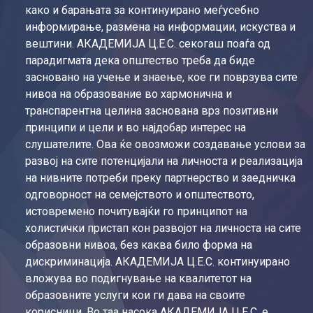
како и барањата за континуирано меѓусебно
информирање, размена на информации, искуства и
вештини. АКАДЕМИЈА Ц.Е.С. секогаш поаѓа од
парадигмата дека општество треба да биде
засновано на учење и знаење, кое ги поврзува сите
нивоа на образование во хармонична и
транспарентна целина заснована врз позитивни
принципи и цели и во најдобар интерес на
слушателите. Ова ќе овозможи создавање услови за
развој на сите потенцијали на личноста и реализација
на нивните потреби преку партнерство и заедничка
одговорност на семејството и општеството,
истовремено почитувајќи го принципот на
холистички пристап кон развојот на личноста на сите
образовни нивоа, без каква било форма на
дискриминација. АКАДЕМИЈА Ц.Е.С. континуирано
вложува во подигнување на квалитетот на
образовните услуги кои ги дава на своите
корисници. Во таа насока АКАДЕМИЈА Ц.Е.С. е