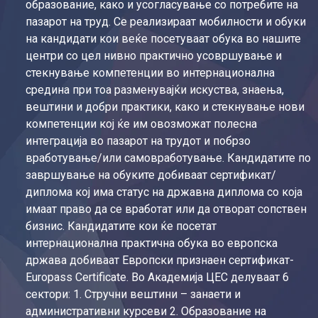
образование, како и усогласување со потребите на
пазарот на труд. Се реализираат мобилности и обуки
на кандидати кои веќе посетуваат обука во нашите
центри со цел нивно практично усовршување и
стекнување компетенции во интернационална
средина при тоа разменувајќи искуства, знаења,
вештини и добри практики, како и стекнување нови
компетенции кој ќе им овозможат полесна
интеграција во пазарот на трудот и побрзо
вработување/или самовработување. Кандидатите по
завршување на обуките добиваат сертификат/
диплома кој има статус на државна диплома со која
имаат право да се вработат или да отворат сопствен
бизнис. Кандидатите кои ќе посетат
интернационална практична обука во европска
држава добиваат Европски признаен сертификат-
Europass Certificate. Во Академија ЦЕС делуваат 6
сектори: 1. Стручни вештини – занаети и
административни курсеви 2. Образование на