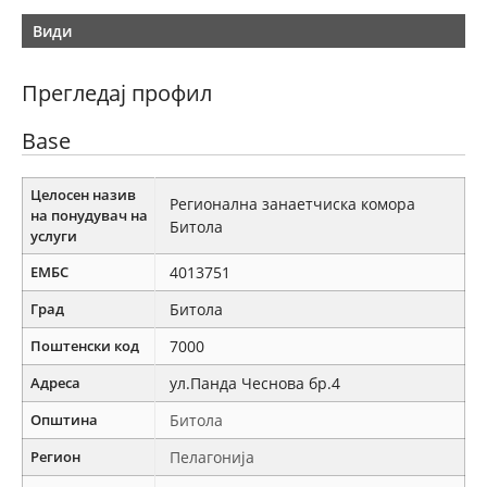
Види
Прегледај профил
Base
Целосен назив
Регионална занаетчиска комора
на понудувач на
Битола
услуги
ЕМБС
4013751
Град
Битола
Поштенски код
7000
Адреса
ул.Панда Чеснова бр.4
Општина
Битола
Регион
Пелагонија