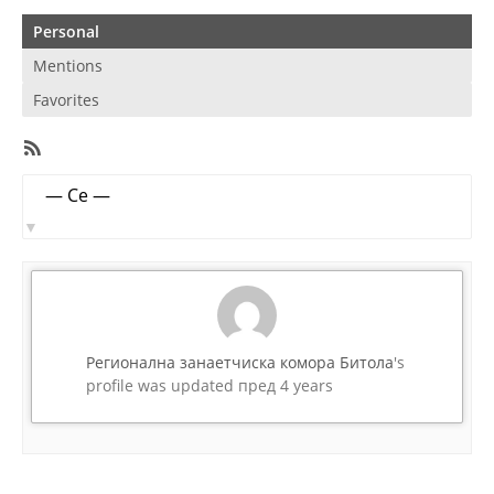
Personal
Mentions
Favorites
RSS
Feed
Member
Show:
Activities
Регионална занаетчиска комора Битола
's
profile was updated
пред 4 years