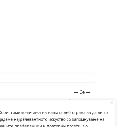
Show:
Користиме колачиња на нашата веб-страна за да ви го
дадеме најрелевантното искуство со запомнување на
вашите преференции и повторни посети. Со