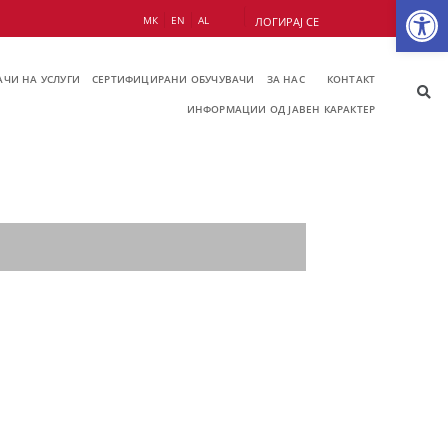
Op
МК
EN
AL
ЛОГИРАЈ СЕ
ЧИ НА УСЛУГИ
СЕРТИФИЦИРАНИ ОБУЧУВАЧИ
ЗА НАС
КОНТАКТ
ИНФОРМАЦИИ ОД ЈАВЕН КАРАКТЕР