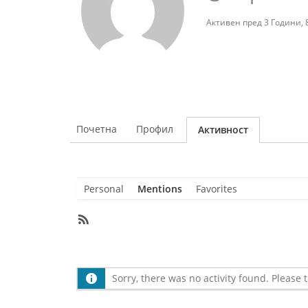
Активен пред 3 Години,
Почетна
Профил
Активност
Personal
Mentions
Favorites
RSS
Feed
Member
Activities
Sorry, there was no activity found. Please tr