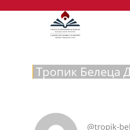
Тропик Белеца 
@tropik-be