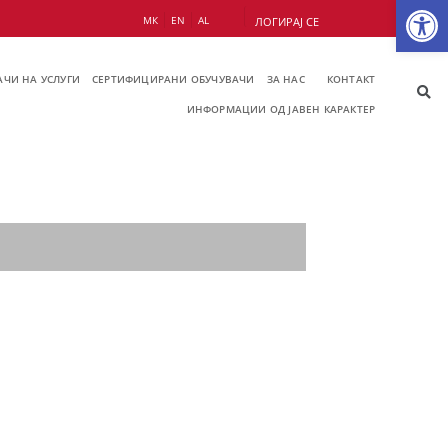
Op
МК
EN
AL
ЛОГИРАЈ СЕ
ЧИ НА УСЛУГИ
СЕРТИФИЦИРАНИ ОБУЧУВАЧИ
ЗА НАС
КОНТАКТ
ИНФОРМАЦИИ ОД ЈАВЕН КАРАКТЕР