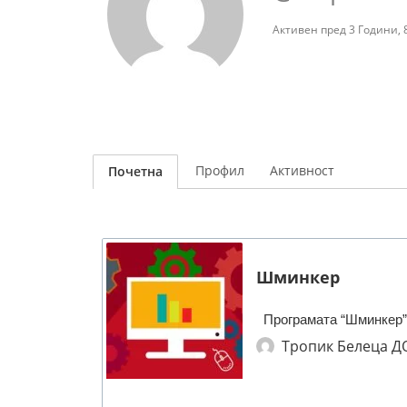
Активен пред 3 Години,
Профил
Активност
Почетна
Шминкер
Програмата “Шминкер” 
Тропик Белеца Д