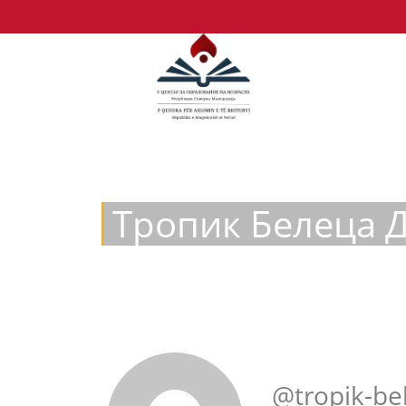
Тропик Белеца 
@tropik-be