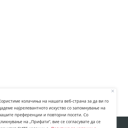
Користиме колачиња на нашата веб-страна за да ви го
дадеме најрелевантното искуство со запомнување на
вашите преференции и повторни посети. Со
кликнување на „Прифати“, вие се согласувате да се
rom European Commission. This web site reflects the