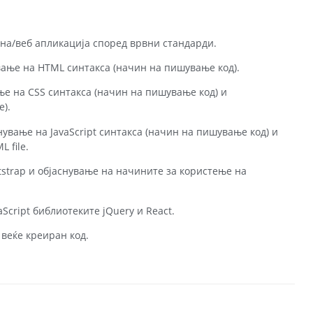
ана/веб апликација според врвни стандарди.
вање на HTML синтакса (начин на пишување код).
ање на CSS синтакса (начин на пишување код) и
e).
снување на JavaScript синтакса (начин на пишување код) и
 file.
strap и објаснување на начините за користење на
Script библиотеките jQuery и React.
 веќе креиран код.