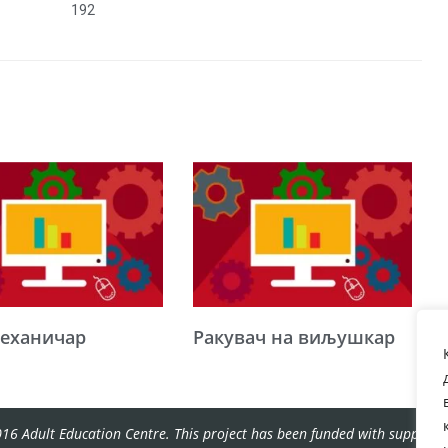
192
еханичар
Ракувач на виљушкар
16 Adult Education Centre. This project has been funded with support f