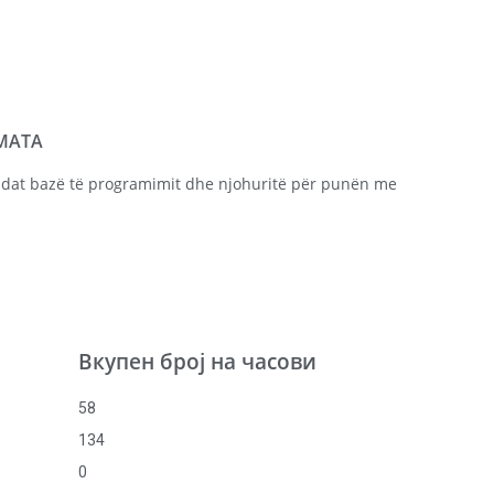
МАТА
andat bazë të programimit dhe njohuritë për punën me
Вкупен број на часови
58
134
0