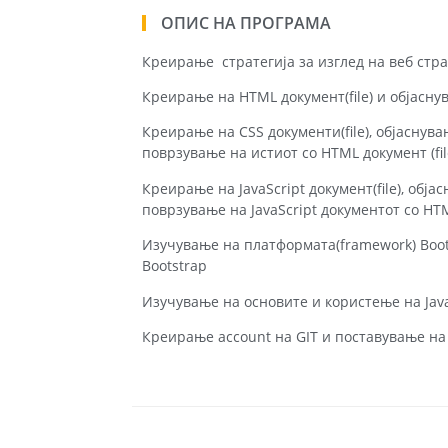
ОПИС НА ПРОГРАМА
Креирање стратегија за изглед на веб стр
Креирање на HTML документ(file) и објасну
Креирање на CSS документи(file), објаснув
поврзување на истиот со HTML документ (fil
Креирање на JavaScript документ(file), обја
поврзување на JavaScript документот со HTML
Изучување на платформата(framework) Boot
Bootstrap
Изучување на основите и користење на Java
Креирање account на GIT и поставување на