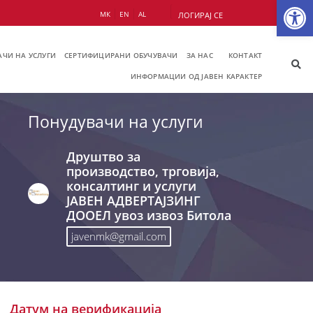
Op
МК
EN
AL
ЛОГИРАЈ СЕ
ЧИ НА УСЛУГИ
СЕРТИФИЦИРАНИ ОБУЧУВАЧИ
ЗА НАС
КОНТАКТ
ИНФОРМАЦИИ ОД ЈАВЕН КАРАКТЕР
Понудувачи на услуги
Друштво за
производство, трговија,
консалтинг и услуги
ЈАВЕН АДВЕРТАЈЗИНГ
ДООЕЛ увоз извоз Битола
javenmk@gmail.com
Датум на верификација