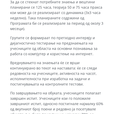
За да се стекнат потребните знаења и вештини
планирани се 125 часа, теорија 50 и 75 часа пракса
кои може да се реализираат со динамика (3х3 часа
неделно). Така планираните содржини од
Програмата би се реализирале за период од околу 3
месеци).
Групите се формираат по претходно интервју и
дијагностичко тестирање на предзнаењата на
учесниците од областа на основни познавања за
работа со компјутер и користење на интернет.
Вреднувањето на знаењата ќе се врши
континуирано во текот на наставата: ќе се следи
редовноста на учесниците, активноста на часот,
исполнителноста при изработка на задачи и
постигнувањата на контролните тестови.
По завршувањето на обуката, учесниците полагаат
завршен испит. Учесниците кои го положиле
завршниот испит, односно постигнале најмалку 60%
од вкупниот број поени и редовно ја посетувале