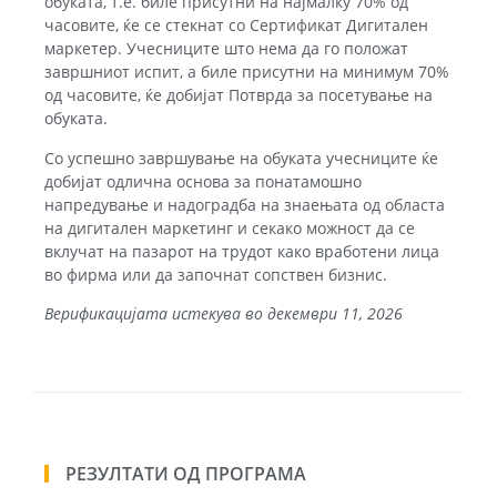
обуката, т.е. биле присутни на најмалку 70% од
часовите, ќе се стекнат со Сертификат Дигитален
маркетер. Учесниците што нема да го положат
завршниот испит, а биле присутни на минимум 70%
од часовите, ќе добијат Потврда за посетување на
обуката.
Со успешно завршување на обуката учесниците ќе
добијат одлична основа за понатамошно
напредување и надоградба на знаењата од областа
на дигитален маркетинг и секако можност да се
вклучат на пазарот на трудот како вработени лица
во фирма или да започнат сопствен бизнис.
Верификацијата истекува во декември 11, 2026
РЕЗУЛТАТИ ОД ПРОГРАМА