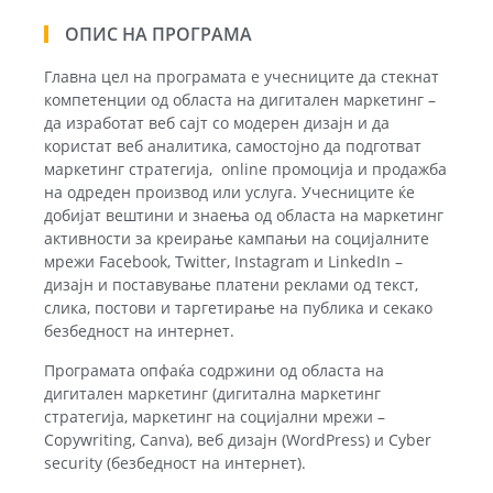
ОПИС НА ПРОГРАМА
Главна цел на програмата е учесниците да стекнат
компетенции од областа на дигитален маркетинг –
да изработат веб сајт со модерен дизајн и да
користат веб аналитика, самостојно да подготват
маркетинг стратегија, online промоција и продажба
на одреден производ или услуга. Учесниците ќе
добијат вештини и знаења од областа на маркетинг
активности за креирање кампањи на социјалните
мрежи Facebook, Twitter, Instagram и LinkedIn –
дизајн и поставување платени реклами од текст,
слика, постови и таргетирање на публика и секако
безбедност на интернет.
Програмата опфаќа содржини од областа на
дигитален маркетинг (дигитална маркетинг
стратегија, маркетинг на социјални мрежи –
Copywriting, Canva), веб дизајн (WordPress) и Cyber
security (безбедност на интернет).