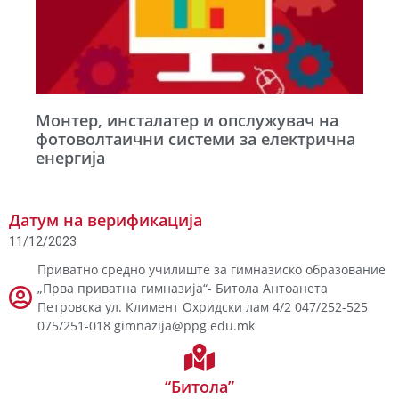
Монтер, инсталатер и опслужувач на
фотоволтаични системи за електрична
енергија
Датум на верификација
11/12/2023
Приватно средно училиште за гимназиско образование
„Прва приватна гимназија“- Битола Антоанета
Петровска ул. Климент Охридски лам 4/2 047/252-525
075/251-018 gimnazija@ppg.edu.mk
“Битола”