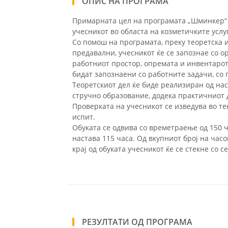
ОПИС НА ПРОГРАМА
Примарната цел на програмата „Шминкер“ 
учесникот во областа на козметичките усл
Со помош на програмата, преку теоретска и
предавални, учесникот ќе се запознае со о
работниот простор, опремата и инвентарот
бидат запознаени со работните задачи, со 
Теоретскиот дел ќе биде реализиран од нас
стручно образование, додека практичниот
Проверката на учесникот се изведува во тек
испит.
Обуката се одвива со времетраење од 150 ча
настава 115 часа. Од вкупниот број на час
крај од обуката учесникот ќе се стекне со
РЕЗУЛТАТИ ОД ПРОГРАМА