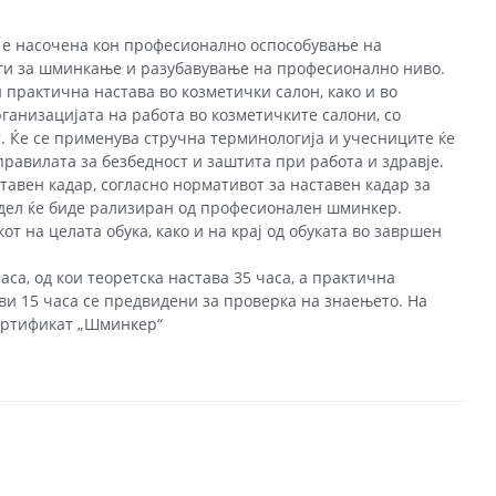
е насочена кон професионално оспособување на
уги за шминкање и разубавување на професионално ниво.
 практична настава во козметички салон, како и во
рганизацијата на работа во козметичките салони, со
. Ќе се применува стручна терминологија и учесниците ќе
правилата за безбедност и заштита при работа и здравје.
тавен кадар, согласно нормативот за наставен кадар за
 дел ќе биде рализиран од професионален шминкер.
от на целата обука, како и на крај од обуката во завршен
са, од кои теоретска настава 35 часа, а практична
ови 15 часа се предвидени за проверка на знаењето. На
 сертификат „Шминкер“