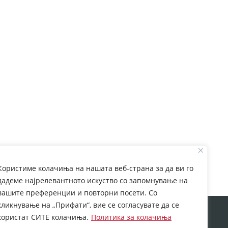
Користиме колачиња на нашата веб-страна за да ви го
дадеме најрелевантното искуство со запомнување на
вашите преференции и повторни посети. Со
кликнување на „Прифати“, вие се согласувате да се
rom European Commission. This web site reflects the
користат СИТЕ колачиња.
Политика за колачиња
 which may be made of the information contained