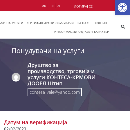
Op
МК
EN
AL
ЛОГИРАЈ СЕ
ЧИ НА УСЛУГИ
СЕРТИФИЦИРАНИ ОБУЧУВАЧИ
ЗА НАС
КОНТАКТ
ИНФОРМАЦИИ ОД ЈАВЕН КАРАКТЕР
Понудувачи на услуги
Друштво за
производство, трговија и
услуги КОНТЕСА-КРМОВИ
ДООЕЛ Штип
contesa_vale@yahoo.com
Датум на верификација
02/02/2023