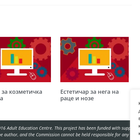
 за козметичка
Естетичар за нега на
а
раце и нозе
16 Adult Education Centre. This project has been funded with support f
the author, and the Commission cannot be held responsible for any use