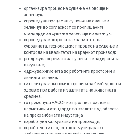
организира процес на сушење на овошје и
зеленчук;
спроведува процес на сушење на овошје и
зеленчук во согласност со пропишаните
стандарди за сушење на овошје и зеленчук;
спроведува контрола на квалитетот на
суровината, технолошкиот процес на сушење и
контрола на квалитетот на крајниот производ;
ја одржува опремата за сушење, складирање и
пакување;
одржува хигиената во работните простории и
личната хигиена;
ги почитува законските прописи за безбедност и
здравје при работа и заштитата на животната
средина;
го применува НАССР контролниот систем и
нормативи и стандарди за квалитет од областа
на прехранбената индустрија;
изработува калкулации на производи;
соработува и соодветно комуницира со