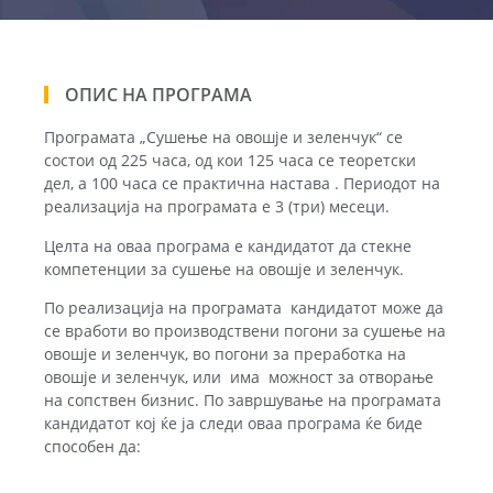
ОПИС НА ПРОГРАМА
Програмата „Сушење на овошје и зеленчук“ се
состои од 225 часа, од кои 125 часа се теоретски
дел, a 100 часа се практична настава . Периодот на
реализација на програмата е 3 (три) месеци.
Целта на оваа програма е кандидатот да стекне
компетенции за сушење на овошје и зеленчук.
По реализација на програмата кандидатот може да
се вработи во производствени погони за сушење на
овошје и зеленчук, во погони за преработка на
овошје и зеленчук, или има можност за отворање
на сопствен бизнис. По завршување на програмата
кандидатот кој ќе ја следи оваа програма ќе биде
способен да: