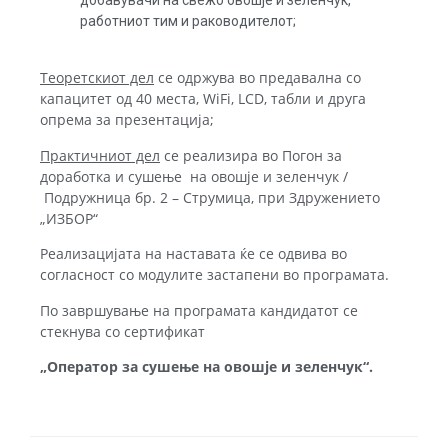
добавувачи на свежо овошје и зеленчук,
работниот тим и раководителот;
Теоретскиот дел
се одржува во предавална со
капацитет од 40 места, WiFi, LCD, табли и друга
опрема за презентација;
Практичниот дел
се реализира во Погон за
доработка и сушење на овошје и зеленчук /
Подружница бр. 2 – Струмица, при Здружението
„ИЗБОР“
Реализацијата на наставата ќе се одвива во
согласност со модулите застапени во програмата.
По завршување на програмата кандидатот се
стекнува со сертификат
„Оператор за сушење на овошје и зеленчук“.