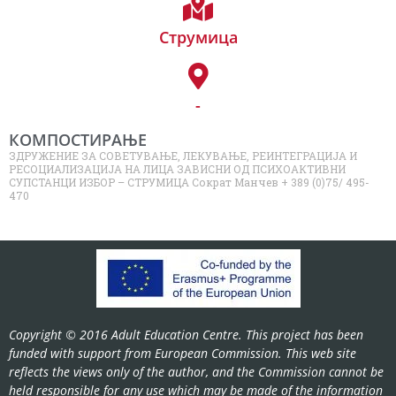
Струмица
-
КОМПОСТИРАЊЕ
ЗДРУЖЕНИЕ ЗА СОВЕТУВАЊЕ, ЛЕКУВАЊЕ, РЕИНТЕГРАЦИЈА И
РЕСОЦИАЛИЗАЦИЈА НА ЛИЦА ЗАВИСНИ ОД ПСИХОАКТИВНИ
СУПСТАНЦИ ИЗБОР – СТРУМИЦА Сократ Манчев + 389 (0)75/ 495-
470
Copyright © 2016 Adult Education Centre. This project has been
funded with support from European Commission. This web site
reflects the views only of the author, and the Commission cannot be
held responsible for any use which may be made of the information